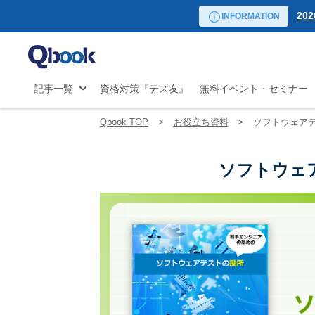
リーダー向け講座
20
自
INFORMATION
日程から探す
試験
20
マ
の
20
JS
20
記事一覧
資格対策『テス友』
無料イベント・セミナー
開
20
20
Qbook TOP
お役立ち資料
ソフトウェア
20
20
ソフトウェ
20
20