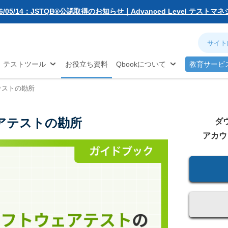
無料お試し版
26/05/14：JSTQB®公認取得のお知らせ｜Advanced Level テスト
動化
アジャイル
ソフトウェア品質
対策...
26/03/02：バルテス・ホールディングス グループ内事業再編に伴う
ネジメント
分析
お知らせ
26/02/09：【重要】「テス友」システムメンテナンスのお知らせ
®
TQB
試験対策
26/01/07：品質学習プラットフォーム「バルデミー」の新講座「テス
テストツール
お役立ち資料
Qbookについて
教育サービ
26/01/06：【2026年度】テーマ別セミナー 年間開催スケジュール公開
25/12/11：Qbook 会員数4万人突破！＆サイトリニューアルのお知らせ
テストの勘所
25/08/08：【重要】「テス友」システムメンテナンスのお知らせ
25/02/25：【重要】ログインパスワード再設定のお願い
アテストの勘所
25/02/19：【重要】システム変更に伴うメンテナンス作業のお知らせ
ダ
26/07/27：【夏季休業のお知らせ】2026年8月8日(土)～2026年8月16日
アカウ