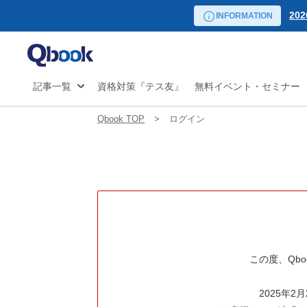
リーダー向け講座
20
自
INFORMATION
日程から探す
試験
20
マ
の
20
JS
20
記事一覧
資格対策『テス友』
無料イベント・セミナー
開
20
20
Qbook TOP
ログイン
20
20
20
20
この度、Qb
2025年