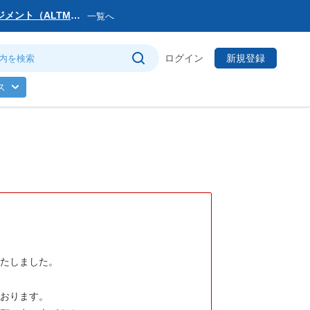
マネジメント（ALTM）
一覧へ
サービス提供会社変更
ログイン
新規登録
トマネージャー」を公
ス
のお知らせ
(日)まで
いたしました。
ております。