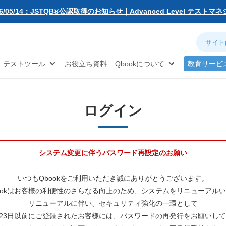
無料お試し版
26/05/14：JSTQB®公認取得のお知らせ｜Advanced Level テスト
動化
アジャイル
ソフトウェア品質
対策...
26/03/02：バルテス・ホールディングス グループ内事業再編に伴う
ネジメント
分析
お知らせ
26/02/09：【重要】「テス友」システムメンテナンスのお知らせ
®
TQB
試験対策
26/01/07：品質学習プラットフォーム「バルデミー」の新講座「テス
テストツール
お役立ち資料
Qbookについて
教育サービ
26/01/06：【2026年度】テーマ別セミナー 年間開催スケジュール公開
25/12/11：Qbook 会員数4万人突破！＆サイトリニューアルのお知らせ
25/08/08：【重要】「テス友」システムメンテナンスのお知らせ
25/02/25：【重要】ログインパスワード再設定のお願い
ログイン
25/02/19：【重要】システム変更に伴うメンテナンス作業のお知らせ
26/07/27：【夏季休業のお知らせ】2026年8月8日(土)～2026年8月16日
システム変更に伴うパスワード再設定のお願い
いつもQbookをご利用いただき誠にありがとうございます。
ookはお客様の利便性のさらなる向上のため、システムをリニューアル
リニューアルに伴い、セキュリティ強化の一環として
2月23日以前にご登録されたお客様には、パスワードの再発行をお願いし