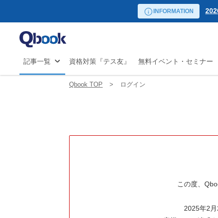
リーダー向け講座
20
自
INFORMATION
日程から探す
試験
20
マ
の
20
JS
20
記事一覧
資格対策『テス友』
無料イベント・セミナー
開
20
20
Qbook TOP
ログイン
20
20
20
20
この度、Qb
2025年