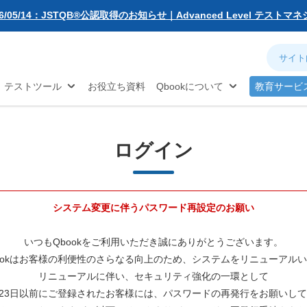
無料お試し版
26/05/14：JSTQB®公認取得のお知らせ｜Advanced Level テスト
動化
アジャイル
ソフトウェア品質
対策...
26/03/02：バルテス・ホールディングス グループ内事業再編に伴う
ネジメント
分析
お知らせ
26/02/09：【重要】「テス友」システムメンテナンスのお知らせ
®
TQB
試験対策
26/01/07：品質学習プラットフォーム「バルデミー」の新講座「テス
テストツール
お役立ち資料
Qbookについて
教育サービ
26/01/06：【2026年度】テーマ別セミナー 年間開催スケジュール公開
25/12/11：Qbook 会員数4万人突破！＆サイトリニューアルのお知らせ
25/08/08：【重要】「テス友」システムメンテナンスのお知らせ
25/02/25：【重要】ログインパスワード再設定のお願い
ログイン
25/02/19：【重要】システム変更に伴うメンテナンス作業のお知らせ
26/07/27：【夏季休業のお知らせ】2026年8月8日(土)～2026年8月16日
システム変更に伴うパスワード再設定のお願い
いつもQbookをご利用いただき誠にありがとうございます。
ookはお客様の利便性のさらなる向上のため、システムをリニューアル
リニューアルに伴い、セキュリティ強化の一環として
2月23日以前にご登録されたお客様には、パスワードの再発行をお願いし