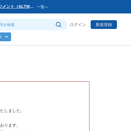
マネジメント（ALTM）
一覧へ
サービス提供会社変更
ログイン
新規登録
トマネージャー」を公
ス
のお知らせ
(日)まで
いたしました。
ております。