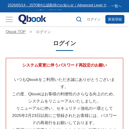
8月16日(日)まで
2026/05/14：JSTQB®公認取得のお知らせ｜Advanced Level テス
一覧へ
トマネジメント（ALTM）試験対策...
2026/03/02：バルテス・ホールディングス グループ内事業再編
に伴うサービス提供会社変更のお知らせ
ログイン
新規登録
2026/02/09：【重要】「テス友」システムメンテナンスのお知ら
せ
2026/01/07：品質学習プラットフォーム「バルデミー」の新講座
Qbook TOP
ログイン
「テストマネージャー」を公開
2026/01/06：【2026年度】テーマ別セミナー 年間開催スケジュー
ログイン
ル公開のお知らせ
2025/12/11：Qbook 会員数4万人突破！＆サイトリニューアルの
お知らせ
2025/08/08：【重要】「テス友」システムメンテナンスのお知ら
せ
2025/02/25：【重要】ログインパスワード再設定のお願い
システム変更に伴うパスワード再設定のお願い
2025/02/19：【重要】システム変更に伴うメンテナンス作業のお
知らせ
2026/07/27：【夏季休業のお知らせ】2026年8月8日(土)～2026年
いつもQbookをご利用いただき誠にありがとうございま
8月16日(日)まで
す。
この度、Qbookはお客様の利便性のさらなる向上のため、
システムをリニューアルいたしました。
リニューアルに伴い、セキュリティ強化の一環として
2025年2月23日以前にご登録されたお客様には、パスワー
ドの再発行をお願いしております。