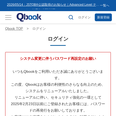
8月16日(日)まで
2026/05/14：JSTQB®公認取得のお知らせ｜Advanced Level テス
一覧へ
トマネジメント（ALTM）試験対策...
2026/03/02：バルテス・ホールディングス グループ内事業再編
に伴うサービス提供会社変更のお知らせ
ログイン
新規登録
2026/02/09：【重要】「テス友」システムメンテナンスのお知ら
せ
2026/01/07：品質学習プラットフォーム「バルデミー」の新講座
Qbook TOP
ログイン
「テストマネージャー」を公開
2026/01/06：【2026年度】テーマ別セミナー 年間開催スケジュー
ログイン
ル公開のお知らせ
2025/12/11：Qbook 会員数4万人突破！＆サイトリニューアルの
お知らせ
2025/08/08：【重要】「テス友」システムメンテナンスのお知ら
せ
2025/02/25：【重要】ログインパスワード再設定のお願い
システム変更に伴うパスワード再設定のお願い
2025/02/19：【重要】システム変更に伴うメンテナンス作業のお
知らせ
2026/07/27：【夏季休業のお知らせ】2026年8月8日(土)～2026年
いつもQbookをご利用いただき誠にありがとうございま
8月16日(日)まで
す。
この度、Qbookはお客様の利便性のさらなる向上のため、
システムをリニューアルいたしました。
リニューアルに伴い、セキュリティ強化の一環として
2025年2月23日以前にご登録されたお客様には、パスワー
ドの再発行をお願いしております。