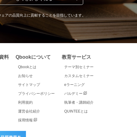
ウェアの品質向上に貢献することを目指しています。
資料
Qbookについて
教育サービス
Qbookとは
テーマ別セミナー
お知らせ
カスタムセミナー
サイトマップ
eラーニング
プライバシーポリシー
バルデミー
利用規約
執筆者・講師紹介
運営会社紹介
QUINTEEとは
採用情報