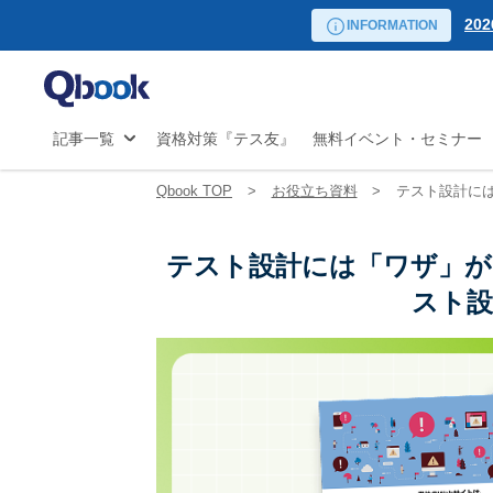
リーダー向け講座
20
自
INFORMATION
日程から探す
試験
20
マ
の
20
JS
20
記事一覧
資格対策『テス友』
無料イベント・セミナー
開
20
20
Qbook TOP
お役立ち資料
テスト設計には
20
20
テスト設計には「ワザ」があ
20
20
スト設