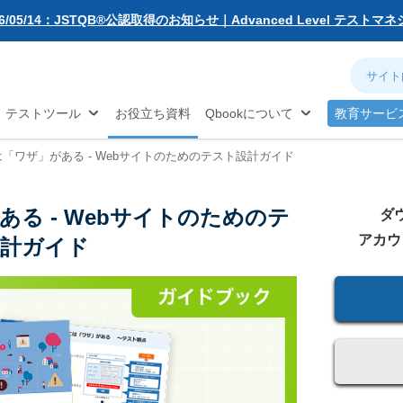
無料お試し版
26/05/14：JSTQB®公認取得のお知らせ｜Advanced Level テスト
動化
アジャイル
ソフトウェア品質
対策...
26/03/02：バルテス・ホールディングス グループ内事業再編に伴う
ネジメント
分析
お知らせ
26/02/09：【重要】「テス友」システムメンテナンスのお知らせ
®
TQB
試験対策
26/01/07：品質学習プラットフォーム「バルデミー」の新講座「テス
テストツール
お役立ち資料
Qbookについて
教育サービ
26/01/06：【2026年度】テーマ別セミナー 年間開催スケジュール公開
25/12/11：Qbook 会員数4万人突破！＆サイトリニューアルのお知らせ
「ワザ」がある - Webサイトのためのテスト設計ガイド
25/08/08：【重要】「テス友」システムメンテナンスのお知らせ
25/02/25：【重要】ログインパスワード再設定のお願い
る - Webサイトのためのテ
25/02/19：【重要】システム変更に伴うメンテナンス作業のお知らせ
ダ
26/07/27：【夏季休業のお知らせ】2026年8月8日(土)～2026年8月16日
アカウ
計ガイド