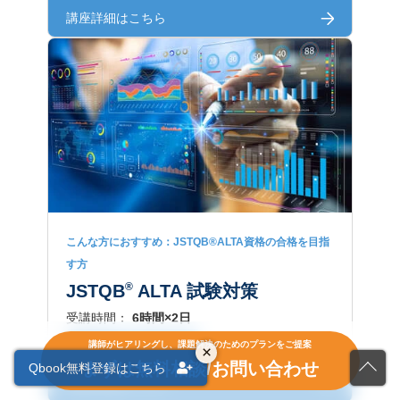
講座詳細はこちら
こんな方におすすめ：JSTQB®ALTA資格の合格を目指
す方
®
JSTQB
ALTA 試験対策
受講時間：
6時間×2日
JSTQBテストアナリスト
講師がヒアリングし、課題解決のためのプランをご提案
×
まずは無料相談/お問い合わせ
Qbook無料登録はこちら
講座詳細はこちら