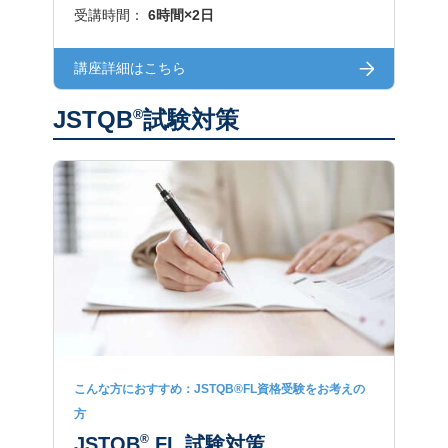
受講時間：
6時間×2日
講座詳細はこちら
JSTQB
®
試験対策
こんな方におすすめ：JSTQB®FL資格受験をお考えの
方
®
JSTQB
FL 試験対策