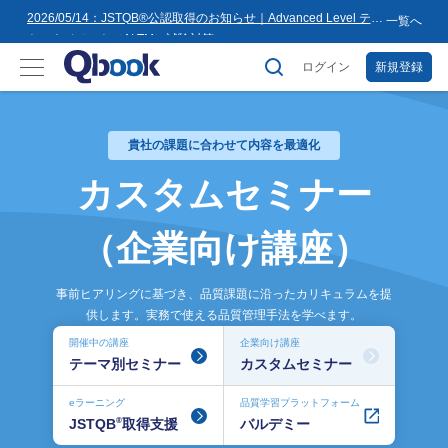
8月16日(日)まで
2026/05/14：JSTQB®公認取得のお知らせ｜Advanced Level テス
一覧へ
トマネジメント（ALTM）試験対策...
2026/03/02：バルテス・ホールディングス グループ内事業再編
に伴うサービス提供会社変更のお知らせ
ログイン
新規登録
2026/02/09：【重要】「テス友」システムメンテナンスのお知ら
せ
2026/01/07：品質学習プラットフォーム「バルデミー」の新講座
「テストマネージャー」を公開
2026/01/06：【2026年度】テーマ別セミナー 年間開催スケジュー
貴社の課題に合わせて内容を最適化
ル公開のお知らせ
2025/12/11：Qbook 会員数4万人突破！＆サイトリニューアルの
お知らせ
2025/08/08：【重要】「テス友」システムメンテナンスのお知ら
カスタムセミナー
せ
2025/02/25：【重要】ログインパスワード再設定のお願い
2025/02/19：【重要】システム変更に伴うメンテナンス作業のお
（企業向け講座）
知らせ
2026/07/27：【夏季休業のお知らせ】2026年8月8日(土)～2026年
8月16日(日)まで
事前ヒアリングに基づき、品質課題に沿ったカリキュラムを提
供します。実務で使える品質管理手法を学べます。
開催中の講座
企業向け講座
テーマ別セミナー
カスタムセミナー
eラーニング
品質学習プラットフォーム
®
JSTQB
取得支援
バルデミー