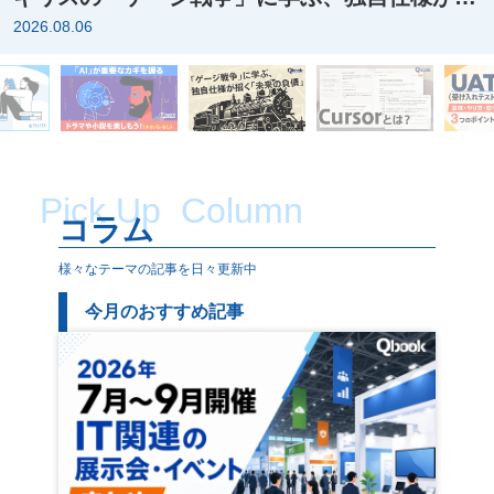
く「未来の負債」とは？
2026.08.06
Pick Up Column
コラム
様々なテーマの記事を日々更新中
今月のおすすめ記事