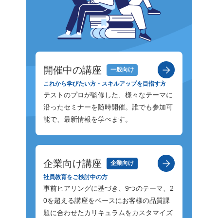
合意を得
テストです。主に「探索的テスト」や
能では
原因⑤非
「ユーザビリティテスト」、「UAT（ユ
2つの
件（何が
ーザー受け入れテスト）」などが該当し
AIもミ
非機能要
ます。 仕様どおりに動くかだけでなく、
扱いに注意する 4-1
不十分だ
「ユーザーにとって使いやすいか」「期
がある 
性能やセ
待する価値を提供できているか」を批判
なくす
開催中の講座
一般向け
使いやす
的に検証します。人間の感覚や直感が重
AIは
これから学びたい方・スキルアップを目指す方
後回しに
要になるため、手動で行われることが多
る「ハ
テストのプロが監修した、様々なテーマに
えば、
いです。 3-4. 技術指向・プロダクト評
ありま
沿ったセミナーを随時開催。誰でも参加可
、処理が
価 第4象限は、ソフトウェアの信頼性や
ースに
能で、最新情報を学べます。
題を後か
パフォーマンスなど、非機能要件を満た
定が間
ます。最
しているかを評価するためのテストで
はありま
ャの根本
す。「負荷テスト」や「セキュリティテ
ットを
ん。 こ
スト」、「パフォーマンステスト」など
で確認
企業向け講座
企業向け
は、プロ
が該当します。 応答速度は十分か、脆弱
す。「
社員教育をご検討中の方
要件につ
性（セキュリティ上の弱み）はないかな
る部分」
事前ヒアリングに基づき、9つのテーマ、2
要があり
ど、各観点の検証に応じた専用ツールを
2. デ
0を超える講座をベースにお客様の品質課
次の2つ
用いて検証を行います。リリース後のト
する際
題に合わせたカリキュラムをカスタマイズ