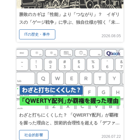
勝敗のカギは「性能」より「つながり」？ イギリ
スの「ゲージ戦争」に学ぶ、独自仕様が招く「未来
の負債」とは？
ITの歴史・事件
2026.08.05
わざと打ちにくくした？ 「QWERTY配列」が覇権
を握った理由と、技術的合理性を超える「デファク
トスタンダード」の力
社会的影響
2026.07.22