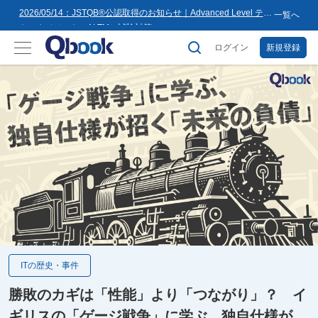
8月16日(日)まで
2026/05/14：JSTQB®公認取得のお知らせ｜Advanced Level テス
一覧へ
トマネジメント（ALTM）試験対策...
2026/03/02：バルテス・ホールディングス グループ内事業再編
に伴うサービス提供会社変更のお知らせ
ログイン
新規登録
2026/02/09：【重要】「テス友」システムメンテナンスのお知ら
せ
2026/01/07：品質学習プラットフォーム「バルデミー」の新講座
「テストマネージャー」を公開
2026/01/06：【2026年度】テーマ別セミナー 年間開催スケジュー
ル公開のお知らせ
2025/12/11：Qbook 会員数4万人突破！＆サイトリニューアルの
お知らせ
2025/08/08：【重要】「テス友」システムメンテナンスのお知ら
せ
2025/02/25：【重要】ログインパスワード再設定のお願い
2025/02/19：【重要】システム変更に伴うメンテナンス作業のお
知らせ
2026/07/27：【夏季休業のお知らせ】2026年8月8日(土)～2026年
8月16日(日)まで
コラム
ITの歴史・事件
AI・生成AI
テスト用語
社会的影響
スキルアップ
AI・生成AI
資格試験・対策
勝敗のカギは「性能」より「つながり」？ イ
ギリスの「ゲージ戦争」に学ぶ、独自仕様が招