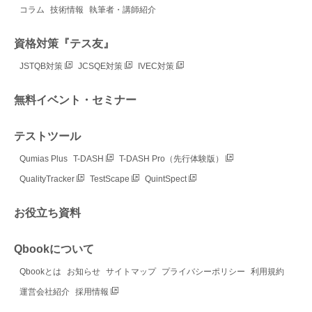
コラム
技術情報
執筆者・講師紹介
様が変更
防げま
資格対策『テス友』
ュール
減らす、
JSTQB対策
JCSQE対策
IVEC対策
採用する
抑える工
無料イベント・セミナー
変更に強
専門の講
テストツール
バルカレ
Qumias Plus
T-DASH
T-DASH Pro（先行体験版）
けない！
QualityTracker
TestScape
QuintSpect
」では、
践的な設
お役立ち資料
るとバグ
いか分か
Qbookについて
いる方
Qbookとは
お知らせ
サイトマップ
プライバシーポリシー
利用規約
ださい。
おける仕
運営会社紹介
採用情報
いまいな