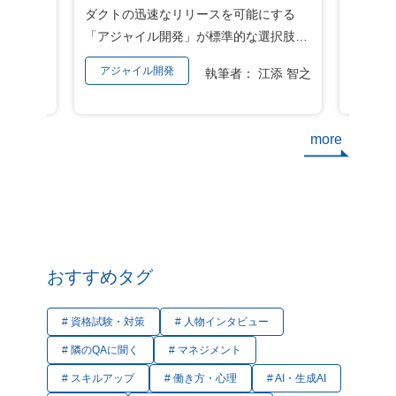
ない課題
ダクトの迅速なリリースを可能にする
ト工程
主な手法を紹介
の仕様変
「アジャイル開発」が標準的な選択肢と
い重要
ストの超
なりつつあります。開発手法が変われ
ムの複
アジャイル開発
自動
ok編集部
執筆者： 江添 智之
「なぜ仕
ば、当然ながら品質を担保するためのテ
もない
どうすれ
ストのあり方も変えなくてはなりませ
大して
る方も少
ん。 これからアジャイル開発に携わるIT
の中で
more
完全にな
エンジニアにとって、従来の「最後にま
いテス
を理解
とめて検証する」手法とは異なる、アジ
なって
頻度を減
ャイル特有のテストアプローチを理解す
のが、
が発生す
ることは重要です。 本稿では、アジャイ
自動化で
いケー
ルテストの概要やウォーターフォールテ
自動化
すための
ストとの違い、実践における主な手法に
自動化
おすすめタグ
ついて解説します。 もくじ アジャイル
ついて
る原因と
テストとは アジャイルテストとウォータ
を目指
# 資格試験・対策
# 人物インタビュー
ーフォールテストの違い 実行タイミング
い。 もくじ AIによるテスト自動化が注
因③完成
テストケースの扱い アジャイルテストの
目されて
# 隣のQAに聞く
# マネジメント
意形成が
4象限とは 技術指向・チーム支援 ビジネ
るテスト業務 テスト実
# スキルアップ
# 働き方・心理
# AI・生成AI
機能要件
ス指向・チーム支援 ビジネス指向・プロ
ケース