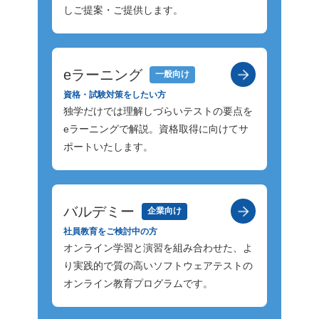
ラブルを防ぐためにも、プロダクト全体
扱いに
しご提案・ご提供します。
へ反映す
の品質を最終的に確認する重要なテスト
ドベー
です。 4. アジャイルテストにおける代
入力し
どを参考
表的な手法 ここでは、アジャイルテスト
が、A
eラーニング
一般向け
機能要件
を実践するうえで、よく採用される代表
恐れが
資格・試験対策をしたい方
た、性能
的な手法を3つご紹介します。 TDD（テ
報や個
独学だけでは理解しづらいテストの要点を
で明確に
スト駆動開発） BDD（ビヘイビア駆動
は、学
eラーニングで解説。資格取得に向けてサ
とも大切
開発） 探索的テスト 4-1. TDD（テスト
セキュ
ポートいたします。
仕様変更
駆動開発） TDD（Test-Driven Develop
ぶ必要が
、どれほ
ment：テスト駆動開発）は、テストの大
の活用
部要因に
枠を先に固めてから開発を進める手法で
大きな
ケースも
す。まずテストコードを作成し、そのテ
AIを
バルデミー
企業向け
な3つの
ストに合格するようにプロダクトのコー
行だけ
社員教育をご検討中の方
ドを書いていきます。 最初にテストコー
クリプ
オンライン学習と演習を組み合わせた、よ
社会環境
ドを用意することで、テストしやすいコ
析も自動
り実践的で質の高いソフトウェアテストの
技術環境
ードを書く必要に迫られます。結果とし
ミスや
オンライン教育プログラムです。
て、内部品質を意識するようになり、変
め、適
化によ
更に強いコードの実装が可能です。これ
理が欠