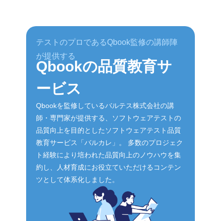
者や承認
す。繰り返し実行できるように自動化さ
の記事
している
れることが多く、後述するTDD（テスト
この部分
 「現場
駆動開発）などの手法もよく採用されま
k_ur
から決裁
す。 3-2. ビジネス指向・チーム支援 第2
い。 3-2. AIで自動化システムを構築する
テストのプロであるQbook監修の講師陣
ったケー
象限は、顧客やユーザーの要求どおりに
より柔
が提供する
Qbookの品質教育サ
範囲や責
機能が動作するかを確認し、開発チーム
合は、
大きな変
を正しい方向へ導くためのテストです。
ムを構
ービス
 このよ
主に「機能テスト」や「ストーリーテス
ば、Op
承認プロ
ト（シナリオテスト）」が該当します。
IのAP
Qbookを監修しているバルテス株式会社の講
合意形成
ユーザーが期待する振る舞いを具体化す
ドを生
師・専門家が提供する、ソフトウェアテストの
す。考え
ることで、認識のズレを早期に防ぐ役割
りする
品質向上を目的としたソフトウェアテスト品質
意思
を担います。基本的な動作確認は自動化
ただし
教育サービス「バルカレ」。 多数のプロジェク
レビュー
されることもありますが、仕様の解釈や
システ
ト経験により培われた品質向上のノウハウを集
業務ルールに関わる部分は、手動で確認
になり
約し、人材育成にお役立ていただけるコンテン
フローで
されることも少なくありません。 3-3.
いため
ツとして体系化しました。
ておきま
ビジネス指向・プロダクト評価 第3象限
に検討す
の節目で
は、実際にユーザーが使う状況を想定
AIによ
実施し、
し、プロダクトの価値を評価するための
ト自動