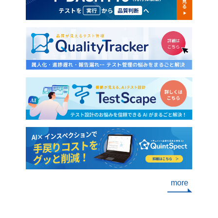
をまとめ
て継続的なメンテナンスを行います。 ア
すべき
の共通理
ジャイルテストではサイクルを重ねるご
くれるA
」ではな
とに、実行すべきテストの量が増え続け
に、従
能な限り
ます。この増加をそのまま放置すると、
ト設計
すること
やがてテストを実施しきれなくなりま
るのは、
者以外の
す。そのため、すべてのテストを常に実
ト結果
第三者
行し続けるのではなく、影響範囲や重要
析も、A
発側の
度に応じて回帰テストの対象を調整し、
画像認
なあいま
増加に歯止めをかける運用が必要です。
定され
 原因③
他方で、回帰テストの範囲を調整するだ
れてい
側と顧客
けでは、アジャイル開発のスピードに追
た、大
えたまま
従しきれない場面も出てくるでしょう。
傾向を
りませ
よって、アジャイルテストそのものを効
所を指摘
面を見た
率化することも大切です。限られた期間
作業で
いった要
で精度と効率を両立させるためには、テ
をAI
more
儀なくさ
スト自動化などの工夫が重要なテーマと
上だけ
様変更を
なります。 3. アジャイルテストの4象限
つながる
段階で具
とは アジャイルテストの全体像を整理す
トを自動