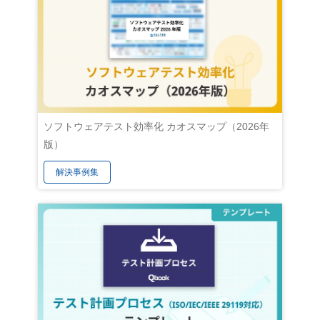
因③完成
にしてください。 構築後にこの部分はリ
した。
意形成が
ンクカードになります。link_url（遷移先
て、AI
機能要件
のURL）を指定してください。 2. アジ
工知能
ャイルテストとウォーターフォールテス
人間の
メージで
トの違い アジャイル開発とよく対比され
大なデ
課題に気
るのが、ソフトウェア開発の黎明期から
に応じ
てありま
存在する「ウォーターフォール開発」で
ます。
ソフトウェアテスト効率化 カオスマップ（2026年
ずに開発
す。ウォーターフォール開発では、「要
学習）
版）
ていたも
件定義→設計→実装→テスト→リリー
性が飛
解決事例集
ありま
ス」といった一連の工程を、後戻りしな
作成の
ために
い前提で直線的に進めていきます。 ウォ
従来は
要があり
ーターフォール開発とアジャイル開発で
トする
取るので
は、テストアプローチにも大きな違いが
化が期待
的まで掘
あります。ここでは、主に「実行タイミ
自動化で
要です。
ング」と「テストケースの扱い」という
よって
つです。
2つの観点から、違いを見ていきましょ
自動化
る ユー
う。 2-1. 実行タイミング ウォーターフ
ここで
表面
ォールテストは、要件定義や設計、実装
的な3つ