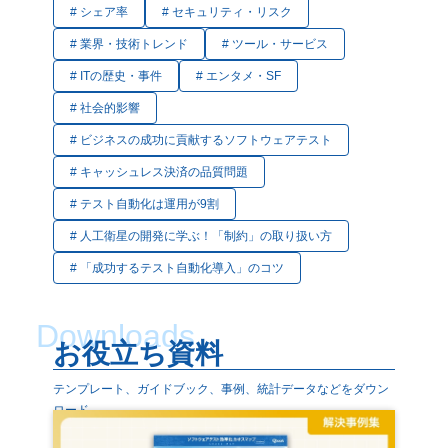
# シェア率
# セキュリティ・リスク
ダクト評価 技術指向・プロダクト評価
果分析 AIによってテストを自動化する方
アジャイルテストにおける代表的な手法
法 専用の自動化ツールを活用する AIで
# 業界・技術トレンド
# ツール・サービス
会環境の
TDD（テスト駆動開発） BDD（ビヘイ
自動化システ
# ITの歴史・事件
# エンタメ・SF
術環境の
ビア駆動開発） 探索的テスト まとめ 1.
ト自動化の注意点
# 社会的影響
アジャイルテストとは アジャイルテスト
ある デ
# ビジネスの成功に貢献するソフトウェアテスト
とは、アジャイル開発のサイクルに合わ
りに 1. AIによるテスト自動化が注目さ
め
せて、短期間で継続的にテストを行う考
れてい
# キャッシュレス決済の品質問題
が発生す
え方や活動のことです。開発の最終段階
質」と
# テスト自動化は運用が9割
における
でまとめてテストを行うのではなく、開
います
# 人工衛星の開発に学ぶ！「制約」の取り扱い方
）側の要
発工程の一部として繰り返しテストを実
頻繁な
体や関係
施していきます。 アジャイル開発では、
動でテ
# 「成功するテスト自動化導入」のコツ
も少なく
「要件定義→設計→実装→テスト→リリ
ん。そ
発側（受
ース」といった一連の工程を、機能ごと
化です
Downloads
ため、適
に短期間のサイクルとして回していくの
ある概
お役立ち資料
す。 こ
が特徴です。アジャイルテストは、この
はテス
テンプレート、ガイドブック、事例、統計データなどをダウン
な5つの
各サイクルの中で実施されるテスト全般
スに多
ロード
介しま
を指します。 なお、アジャイル開発とは
面レイ
何かについて詳しくは、次の記事を参考
なくな