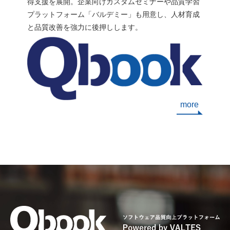
得支援を展開。企業向けカスタムセミナーや品質学習
ム・技術
認識を持てます。密なコミュニケーショ
プラットフォーム「バルデミー」も用意し、人材育成
ステムの
ンが求められるアジャイル開発におい
と品質改善を強力に後押しします。
のアップ
て、認識のズレによる手戻りを防ぐ効果
ケースも
が期待できます。 4-3. 探索的テスト 探
たAPI
索的テストは、事前に詳細なテストケー
ェアに
スを定義せず、テスターの知識や経験に
ップが必
もとづいて設計と実行を並行してテスト
。これら
を進める手法です。実際にソフトウェア
more
定稼働に
を操作し、その結果も加味しながら、テ
変更とい
スターの判断で「次に実行すべきテス
フトウェ
ト」を探索していきます。 詳細なテスト
完全に防
ケースの作成を省略できるため、短い期
ため、変
間で成果が求められるアジャイルテスト
る体制や
と相性が良い手法です。前述のとおり、
。 ここ
第3象限（ビジネス指向・プロダクト評
指すため
価）のアジャイルテストにおいてよく採
。 ①
用されます。 ただし、テストの成果はテ
変更を考
スターの熟練度や、対象ソフトウェアへ