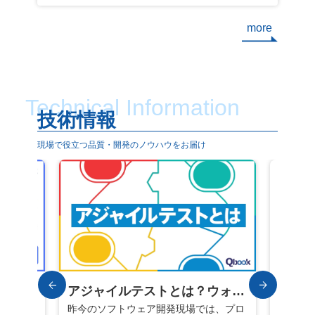
more
Technical Information
技術情報
現場で役立つ品質・開発のノウハウをお届け
は？ソ
アジャイルテストとは？ウォー
テスト
を防ぐ
て、「仕
ターフォールテストとの違いや
昨今のソフトウェア開発現場では、プロ
動化
ソフト