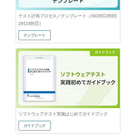
のような
といったテストの前工程が完了した後に
実行 
のために
まとめて実行されます。開発工程とテス
成 テスト結果分析
テスト計画プロセス／テンプレート（ISO/IEC/IEEE
を綿密に
ト工程が明確に分かれているのが特徴で
ト 自
29119対応）
より、顧
す。ソフトウェア全体を網羅して検証す
の自動
テンプレート
ーズや課
るため期間が長くなりやすく、1か月を
た。。
た、ユー
超えるケースも珍しくありません。 一方
現した
の要求仕
のアジャイルテストは、機能ごとに区切
で、自
、顧客と
られたサイクル（イテレーション）の中
行自体
ザースト
で個別に実行されます。各機能の実装が
作業領
記事を参
完了するたびにテストを行うため、バグ
仕組みは
の部分は
の早期発見・修正が可能です。サイクル
うこと
rl（遷移
の期間自体が最大でも1か月程度である
化する
②
ため、1回あたりのテスト期間も数日か
のレイ
般的に、
ら1週間前後とコンパクトになります。
してス
の「要求
2-2. テストケースの扱い アジャイル・
できる
ソフトウェアテスト実施はじめてガイドブック
まり、そ
ウォーターフォールを問わず、テストの
ます。
ガイドブック
べき条
実施手順や期待値をまとめた「テストケ
や分析
内容）」
ース」は欠かせません。テストケースの
の把握に