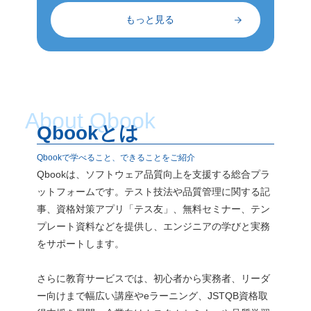
ケースは
は、短いスパンで行われるアジャイルテ
に合っ
もっと見る
担当者の
ストにおいても大きなメリットとなりま
導入を
小、急な
す。 なお、TDDの詳細については、次
か。
す。 こ
の記事を参考にしてください。 構築後に
全にコン
この部分はリンクカードになります。lin
。プロジ
k_url（遷移先のURL）を指定してくださ
てしまう
い。 4-2. BDD（ビヘイビア駆動開発）
About Qbook
Qbookとは
②市場・
BDD（Behavior-Driven Development：
変化や社
ビヘイビア駆動開発）は、ソフトウェア
Qbookで学べること、できることをご紹介
き金とな
の振る舞い（ビヘイビア）に焦点を当て
Qbookは、ソフトウェア品質向上を支援する総合プラ
中に競合
て開発を進める手法です。 「もし～とい
ットフォームです。テスト技法や品質管理に関する記
た場合、
う操作をしたら、～という結果になる」
事、資格対策アプリ「テス友」、無料セミナー、テン
更が必要
といった形で振る舞いを定義し、その内
プレート資料などを提供し、エンジニアの学びと実務
、予期せ
容をもとにテストや実装を進めていきま
をサポートします。
ため、急
す。テストの大枠を固めてからコードを
事態も考
書く点は、TDDと同様です。 振る舞い
さらに教育サービスでは、初心者から実務者、リーダ
完全に予
は、ITエンジニア以外にも理解しやすい
ー向けまで幅広い講座やeラーニング、JSTQB資格取
に難しい
言葉で記述されるため、関係者間の共通