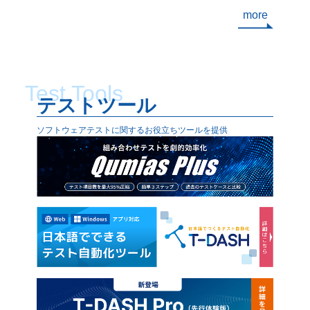
more
、要件を
扱いにも違いがあります。 ウォーターフ
ツール
含まれて
ォールテストでは、作成したテストケー
力を持
ダーの間
スは基本的に「使い切り型」です。その
る指示
います。
プロジェクトでの品質保証がゴールであ
ト実行 
に表示す
り、完全な形で再利用されることは多く
-2. 
Test Tools
テストツール
ると、解
ありません。次回の開発では仕様が大き
成 テ
更を招き
く異なり、再利用できないケースも多い
ストの
ソフトウェアテストに関するお役立ちツールを提供
更を防ぐ
です。ただし、派生開発やバージョンア
スや、
めの対策
ップ開発などでは、過去のテストケース
トスク
られる主
が再利用されることもあります。 一方の
テスト
アジャイルテストは、過去のテスト資産
も、A
表現を避
を蓄積していく「積み上げ型」です。機
です。
者視点の
能の追加や改善を繰り返す中で、既存機
購入す
能が正常に動作し続けているかを確認し
るだけ
じめ用語
なければなりません。そのため、前サイ
生成し
す。たと
クルのテストケースも都度再実行（回帰
た、A
語の定
テスト）する上に、仕様の変化に合わせ
の傾向