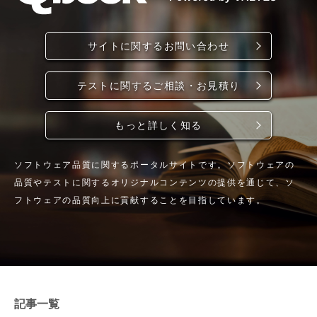
の経験値に強く依存します。十分な知見
影響範囲
がないまま漫然と操作しても、効果的な
サイトに関するお問い合わせ
の管理方
バグ検出にはつながらない点に注意しま
手法の1
しょう。 5. まとめ アジャイルテストと
ficati
は、アジャイル開発のサイクルに合わせ
テストに関するご相談・お見積り
が挙げられま
て、短期間で継続的にテストを行う考え
階層構造
方や活動のことです。ウォーターフォー
もっと詳しく知る
を明確に
ルテストとは、実行タイミングやテスト
入すれ
ケースの扱いが大きく異なります。 4象
ソフトウェア品質に関するポータルサイトです。ソフトウェアの
合、どの
限の考え方や代表的な手法を理解するこ
品質やテストに関するオリジナルコンテンツの提供を通じて、ソ
定できま
とで、アジャイルテストの全体像が把握
フトウェアの品質向上に貢献することを目指しています。
次の記事
しやすくなります。アジャイルテストの
にこの部
基本を押さえたうえで、自身のプロジェ
_url
クトに合った形で取り入れていきましょ
ださい。
う。
 ソフト
い構造を
記事一覧
様変更を