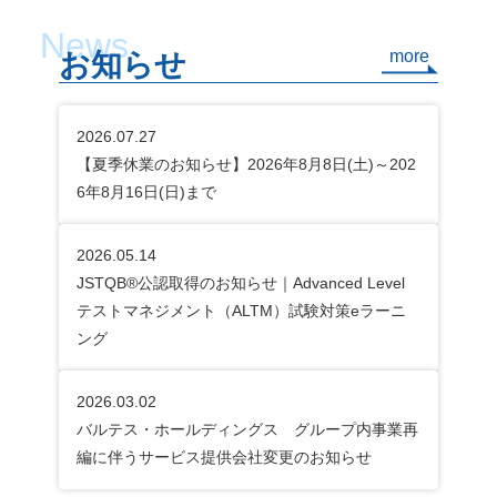
をすり合
る考え方として、「アジャイルテストの
テスト
れる主な
4象限」があります。これは、テストを
のアプロー
News
more
お知らせ
指向や目的に沿って4つに分類したフレ
ツールを
ケースで
ームワークです。 アジャイルテストの4
構築する 3-1. 専用の自動化ツー
象限では、縦軸に指向（ビジネス指向／
用する 
2026.07.27
プル）や
技術指向）、横軸に目的（チーム支援／
搭載し
【夏季休業のお知らせ】2026年8月8日(土)～202
し、見た
プロダクト評価）を置き、4つの領域で
入する
6年8月16日(日)まで
を共有し
テストを定義します。この2軸で整理す
が、テ
メージと
ることで、各テストの役割が明確となり
ト実行
修正が可
ます。 ここでは、4象限のそれぞれにつ
供して
2026.05.14
ケース
いて、順番に見ていきましょう。 3-1.
門的な
JSTQB®公認取得のお知らせ｜Advanced Level
のような
技術指向・チーム支援 第1象限は、開発
ハード
テストマネジメント（ALTM）試験対策eラーニ
るのか」
チームを支援するための、技術的な側面
しょう
ング
スも有効
のテストです。主に、プログラマーなど
よって
りになっ
の開発者が行う「単体テスト（コンポー
なりま
2026.03.02
おざなり
ネントテスト）」が該当します。 プログ
たAI
バルテス・ホールディングス グループ内事業再
の途中で
ラムのコードが正しく書かれているか、
道です
編に伴うサービス提供会社変更のお知らせ
ながるこ
内部品質を保証することが主な目的で
テスト