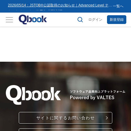
8月16日(日)まで
2026/05/14：JSTQB®公認取得のお知らせ｜Advanced Level テス
一覧へ
トマネジメント（ALTM）試験対策...
2026/03/02：バルテス・ホールディングス グループ内事業再編
に伴うサービス提供会社変更のお知らせ
ログイン
新規登録
2026/02/09：【重要】「テス友」システムメンテナンスのお知ら
せ
2026/01/07：品質学習プラットフォーム「バルデミー」の新講座
「テストマネージャー」を公開
2026/01/06：【2026年度】テーマ別セミナー 年間開催スケジュー
ル公開のお知らせ
2025/12/11：Qbook 会員数4万人突破！＆サイトリニューアルの
お知らせ
2025/08/08：【重要】「テス友」システムメンテナンスのお知ら
せ
2025/02/25：【重要】ログインパスワード再設定のお願い
2025/02/19：【重要】システム変更に伴うメンテナンス作業のお
知らせ
2026/07/27：【夏季休業のお知らせ】2026年8月8日(土)～2026年
8月16日(日)まで
サイトに関するお問い合わせ