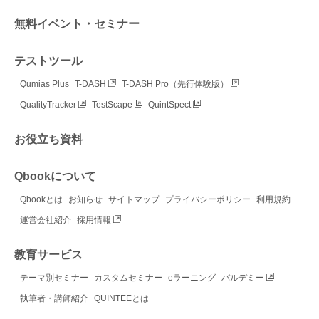
無料イベント・セミナー
テストツール
Qumias Plus
T-DASH
T-DASH Pro（先行体験版）
QualityTracker
TestScape
QuintSpect
お役立ち資料
Qbookについて
Qbookとは
お知らせ
サイトマップ
プライバシーポリシー
利用規約
運営会社紹介
採用情報
教育サービス
テーマ別セミナー
カスタムセミナー
eラーニング
バルデミー
執筆者・講師紹介
QUINTEEとは