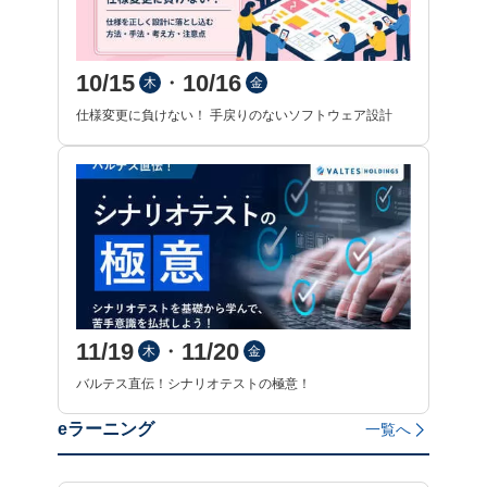
10/15
10/16
・
木
金
仕様変更に負けない！ 手戻りのないソフトウェア設計
11/19
11/20
・
木
金
バルテス直伝！シナリオテストの極意！
eラーニング
一覧へ