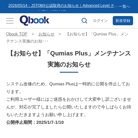
8月16日(日)まで
2026/05/14：JSTQB®公認取得のお知らせ｜Advanced Level テス
一覧へ
トマネジメント（ALTM）試験対策...
2026/03/02：バルテス・ホールディングス グループ内事業再編
に伴うサービス提供会社変更のお知らせ
ログイン
新規登録
2026/02/09：【重要】「テス友」システムメンテナンスのお知ら
せ
2026/01/07：品質学習プラットフォーム「バルデミー」の新講座
Qbook TOP
お知らせ
【お知らせ】「Qumias Plus」メン
「テストマネージャー」を公開
2026/01/06：【2026年度】テーマ別セミナー 年間開催スケジュー
テナンス実施のお知･･･
ル公開のお知らせ
2025/12/11：Qbook 会員数4万人突破！＆サイトリニューアルの
【お知らせ】「Qumias Plus」メンテナンス
お知らせ
2025/08/08：【重要】「テス友」システムメンテナンスのお知ら
せ
実施のお知らせ
2025/02/25：【重要】ログインパスワード再設定のお願い
2025/02/19：【重要】システム変更に伴うメンテナンス作業のお
知らせ
2026/07/27：【夏季休業のお知らせ】2026年8月8日(土)～2026年
システム改修のため、Qumias Plusは一時的に公開を停止してお
8月16日(日)まで
ります。
ご利用ユーザー様にはご迷惑をおかけして大変申し訳ございませ
んが、対応が完了しましたら公開いたしますので今しばらくお待
ちいただきますようお願い申し上げます。
公開停止期間：2025/1/7-1/10