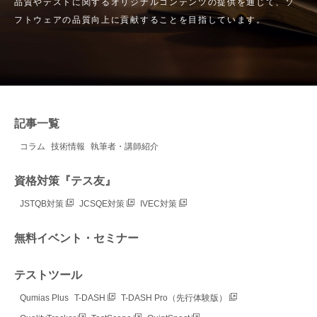
品質やテストに関するオリジナルコンテンツの提供を通じて、ソ
フトウェアの品質向上に貢献することを目指しています。
記事一覧
コラム
技術情報
執筆者・講師紹介
資格対策『テス友』
JSTQB対策
JCSQE対策
IVEC対策
無料イベント・セミナー
テストツール
Qumias Plus
T-DASH
T-DASH Pro（先行体験版）