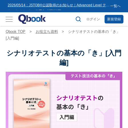
8月16日(日)まで
2026/05/14：JSTQB®公認取得のお知らせ｜Advanced Level テス
一覧へ
トマネジメント（ALTM）試験対策...
2026/03/02：バルテス・ホールディングス グループ内事業再編
に伴うサービス提供会社変更のお知らせ
ログイン
新規登録
2026/02/09：【重要】「テス友」システムメンテナンスのお知ら
せ
2026/01/07：品質学習プラットフォーム「バルデミー」の新講座
Qbook TOP
お役立ち資料
シナリオテストの基本の「き」
「テストマネージャー」を公開
2026/01/06：【2026年度】テーマ別セミナー 年間開催スケジュー
[入門編]
ル公開のお知らせ
2025/12/11：Qbook 会員数4万人突破！＆サイトリニューアルの
お知らせ
シナリオテストの基本の「き」[入門
2025/08/08：【重要】「テス友」システムメンテナンスのお知ら
せ
2025/02/25：【重要】ログインパスワード再設定のお願い
編]
2025/02/19：【重要】システム変更に伴うメンテナンス作業のお
知らせ
2026/07/27：【夏季休業のお知らせ】2026年8月8日(土)～2026年
8月16日(日)まで