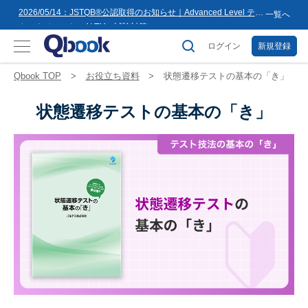
8月16日(日)まで
2026/05/14：JSTQB®公認取得のお知らせ｜Advanced Level テス
一覧へ
トマネジメント（ALTM）試験対策...
2026/03/02：バルテス・ホールディングス グループ内事業再編
に伴うサービス提供会社変更のお知らせ
ログイン
新規登録
2026/02/09：【重要】「テス友」システムメンテナンスのお知ら
せ
2026/01/07：品質学習プラットフォーム「バルデミー」の新講座
Qbook TOP
お役立ち資料
状態遷移テストの基本の「き」
「テストマネージャー」を公開
2026/01/06：【2026年度】テーマ別セミナー 年間開催スケジュー
ル公開のお知らせ
2025/12/11：Qbook 会員数4万人突破！＆サイトリニューアルの
状態遷移テストの基本の「き」
お知らせ
2025/08/08：【重要】「テス友」システムメンテナンスのお知ら
せ
2025/02/25：【重要】ログインパスワード再設定のお願い
2025/02/19：【重要】システム変更に伴うメンテナンス作業のお
知らせ
2026/07/27：【夏季休業のお知らせ】2026年8月8日(土)～2026年
8月16日(日)まで