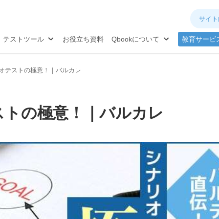
ネジメント
分析
®
TQB
試験対策
テストツール
お役立ち資料
Qbookについて
教育サービ
オテストの極意！｜バルカレ
ストの極意！｜バルカレ