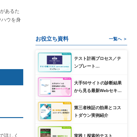
があるた
ウハウを身
お役立ち資料
一覧へ ＞
テスト計画プロセス／テ
ンプレート
（ISO/IEC/IEEE 29119対
応）
大手50サイトの診断結果
から見る最新Webセキュ
リティの傾向 2021年版
第三者検証の効果とコス
トダウン実例紹介
で詳しく
実践！探索的テスト