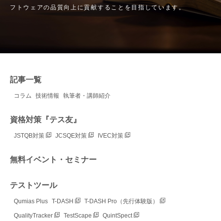
フトウェアの品質向上に貢献することを目指しています。
記事一覧
コラム
技術情報
執筆者・講師紹介
資格対策『テス友』
JSTQB対策
JCSQE対策
IVEC対策
無料イベント・セミナー
テストツール
Qumias Plus
T-DASH
T-DASH Pro（先行体験版）
QualityTracker
TestScape
QuintSpect