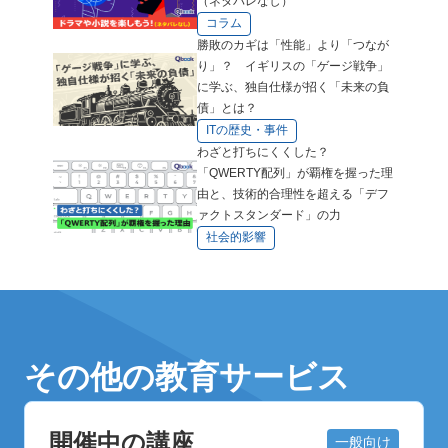
（ネタバレなし）
コラム
勝敗のカギは「性能」より「つなが
り」？ イギリスの「ゲージ戦争」
に学ぶ、独自仕様が招く「未来の負
債」とは？
ITの歴史・事件
わざと打ちにくくした？
「QWERTY配列」が覇権を握った理
由と、技術的合理性を超える「デフ
ァクトスタンダード」の力
社会的影響
その他の教育サービス
開催中の講座
一般向け