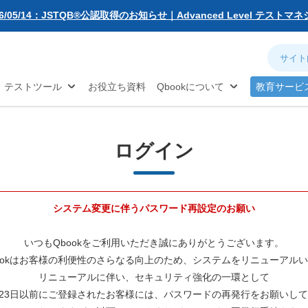
無料お試し版
26/05/14：JSTQB®公認取得のお知らせ｜Advanced Level テスト
動化
アジャイル
ソフトウェア品質
対策...
26/03/02：バルテス・ホールディングス グループ内事業再編に伴う
ネジメント
分析
お知らせ
26/02/09：【重要】「テス友」システムメンテナンスのお知らせ
®
TQB
試験対策
26/01/07：品質学習プラットフォーム「バルデミー」の新講座「テス
テストツール
お役立ち資料
Qbookについて
教育サービ
26/01/06：【2026年度】テーマ別セミナー 年間開催スケジュール公開
25/12/11：Qbook 会員数4万人突破！＆サイトリニューアルのお知らせ
25/08/08：【重要】「テス友」システムメンテナンスのお知らせ
25/02/25：【重要】ログインパスワード再設定のお願い
ログイン
25/02/19：【重要】システム変更に伴うメンテナンス作業のお知らせ
26/07/27：【夏季休業のお知らせ】2026年8月8日(土)～2026年8月16日
システム変更に伴うパスワード再設定のお願い
いつもQbookをご利用いただき誠にありがとうございます。
ookはお客様の利便性のさらなる向上のため、システムをリニューアル
リニューアルに伴い、セキュリティ強化の一環として
2月23日以前にご登録されたお客様には、パスワードの再発行をお願いし