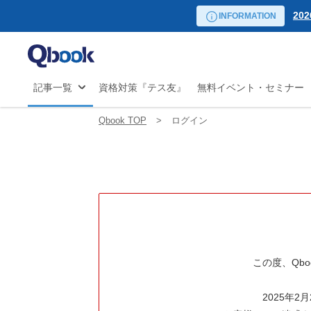
リーダー向け講座
20
自
INFORMATION
日程から探す
試験
20
マ
の
20
JS
20
記事一覧
資格対策『テス友』
無料イベント・セミナー
開
20
20
Qbook TOP
ログイン
20
20
20
20
この度、Qb
2025年