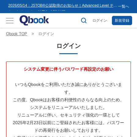
8月16日(日)まで
2026/05/14：JSTQB®公認取得のお知らせ｜Advanced Level テス
一覧へ
トマネジメント（ALTM）試験対策...
2026/03/02：バルテス・ホールディングス グループ内事業再編
に伴うサービス提供会社変更のお知らせ
ログイン
新規登録
2026/02/09：【重要】「テス友」システムメンテナンスのお知ら
せ
2026/01/07：品質学習プラットフォーム「バルデミー」の新講座
Qbook TOP
ログイン
「テストマネージャー」を公開
2026/01/06：【2026年度】テーマ別セミナー 年間開催スケジュー
ログイン
ル公開のお知らせ
2025/12/11：Qbook 会員数4万人突破！＆サイトリニューアルの
お知らせ
2025/08/08：【重要】「テス友」システムメンテナンスのお知ら
せ
2025/02/25：【重要】ログインパスワード再設定のお願い
システム変更に伴うパスワード再設定のお願い
2025/02/19：【重要】システム変更に伴うメンテナンス作業のお
知らせ
2026/07/27：【夏季休業のお知らせ】2026年8月8日(土)～2026年
いつもQbookをご利用いただき誠にありがとうございま
8月16日(日)まで
す。
この度、Qbookはお客様の利便性のさらなる向上のため、
システムをリニューアルいたしました。
リニューアルに伴い、セキュリティ強化の一環として
2025年2月23日以前にご登録されたお客様には、パスワー
ドの再発行をお願いしております。