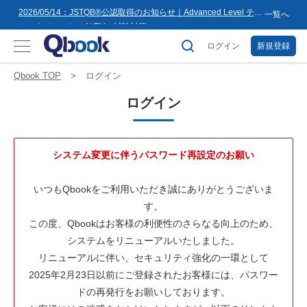
8月16日(日)まで
2026/05/14：JSTQB®公認取得のお知らせ｜Advanced Level テス
一覧へ
トマネジメント（ALTM）試験対策...
2026/03/02：バルテス・ホールディングス グループ内事業再編
に伴うサービス提供会社変更のお知らせ
ログイン
新規登録
2026/02/09：【重要】「テス友」システムメンテナンスのお知ら
せ
2026/01/07：品質学習プラットフォーム「バルデミー」の新講座
Qbook TOP
ログイン
「テストマネージャー」を公開
2026/01/06：【2026年度】テーマ別セミナー 年間開催スケジュー
ログイン
ル公開のお知らせ
2025/12/11：Qbook 会員数4万人突破！＆サイトリニューアルの
お知らせ
2025/08/08：【重要】「テス友」システムメンテナンスのお知ら
せ
2025/02/25：【重要】ログインパスワード再設定のお願い
システム変更に伴うパスワード再設定のお願い
2025/02/19：【重要】システム変更に伴うメンテナンス作業のお
知らせ
2026/07/27：【夏季休業のお知らせ】2026年8月8日(土)～2026年
いつもQbookをご利用いただき誠にありがとうございま
8月16日(日)まで
す。
この度、Qbookはお客様の利便性のさらなる向上のため、
システムをリニューアルいたしました。
リニューアルに伴い、セキュリティ強化の一環として
2025年2月23日以前にご登録されたお客様には、パスワー
ドの再発行をお願いしております。