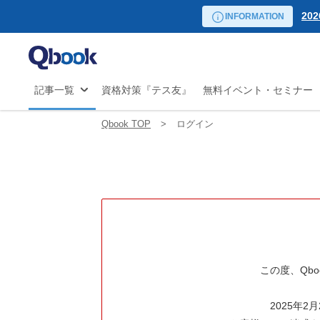
リーダー向け講座
20
自
INFORMATION
日程から探す
試験
20
マ
の
20
JS
20
記事一覧
資格対策『テス友』
無料イベント・セミナー
開
20
20
Qbook TOP
ログイン
20
20
20
20
この度、Qb
2025年