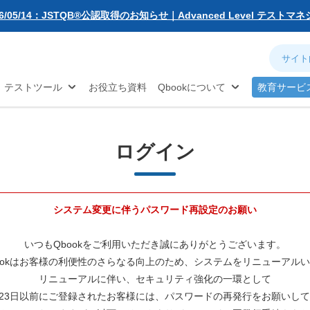
無料お試し版
26/05/14：JSTQB®公認取得のお知らせ｜Advanced Level テスト
動化
アジャイル
ソフトウェア品質
対策...
26/03/02：バルテス・ホールディングス グループ内事業再編に伴う
ネジメント
分析
お知らせ
26/02/09：【重要】「テス友」システムメンテナンスのお知らせ
®
TQB
試験対策
26/01/07：品質学習プラットフォーム「バルデミー」の新講座「テス
テストツール
お役立ち資料
Qbookについて
教育サービ
26/01/06：【2026年度】テーマ別セミナー 年間開催スケジュール公開
25/12/11：Qbook 会員数4万人突破！＆サイトリニューアルのお知らせ
25/08/08：【重要】「テス友」システムメンテナンスのお知らせ
25/02/25：【重要】ログインパスワード再設定のお願い
ログイン
25/02/19：【重要】システム変更に伴うメンテナンス作業のお知らせ
26/07/27：【夏季休業のお知らせ】2026年8月8日(土)～2026年8月16日
システム変更に伴うパスワード再設定のお願い
いつもQbookをご利用いただき誠にありがとうございます。
ookはお客様の利便性のさらなる向上のため、システムをリニューアル
リニューアルに伴い、セキュリティ強化の一環として
2月23日以前にご登録されたお客様には、パスワードの再発行をお願いし