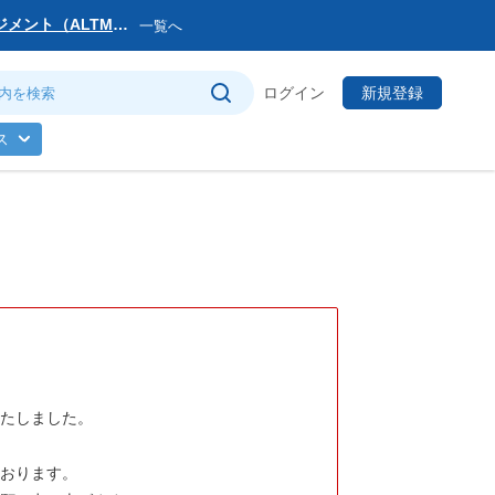
マネジメント（ALTM）
一覧へ
サービス提供会社変更
ログイン
新規登録
トマネージャー」を公
ス
のお知らせ
(日)まで
いたしました。
ております。