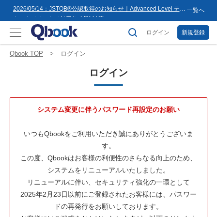
8月16日(日)まで
2026/05/14：JSTQB®公認取得のお知らせ｜Advanced Level テス
一覧へ
トマネジメント（ALTM）試験対策...
2026/03/02：バルテス・ホールディングス グループ内事業再編
に伴うサービス提供会社変更のお知らせ
ログイン
新規登録
2026/02/09：【重要】「テス友」システムメンテナンスのお知ら
せ
2026/01/07：品質学習プラットフォーム「バルデミー」の新講座
Qbook TOP
ログイン
「テストマネージャー」を公開
2026/01/06：【2026年度】テーマ別セミナー 年間開催スケジュー
ログイン
ル公開のお知らせ
2025/12/11：Qbook 会員数4万人突破！＆サイトリニューアルの
お知らせ
2025/08/08：【重要】「テス友」システムメンテナンスのお知ら
せ
2025/02/25：【重要】ログインパスワード再設定のお願い
システム変更に伴うパスワード再設定のお願い
2025/02/19：【重要】システム変更に伴うメンテナンス作業のお
知らせ
2026/07/27：【夏季休業のお知らせ】2026年8月8日(土)～2026年
いつもQbookをご利用いただき誠にありがとうございま
8月16日(日)まで
す。
この度、Qbookはお客様の利便性のさらなる向上のため、
システムをリニューアルいたしました。
リニューアルに伴い、セキュリティ強化の一環として
2025年2月23日以前にご登録されたお客様には、パスワー
ドの再発行をお願いしております。