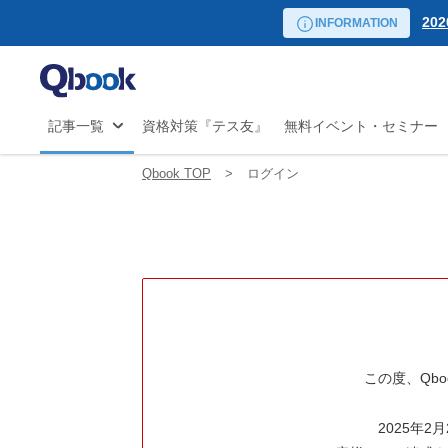
リーダー向け講座
20
自
INFORMATION
日程から探す
試験
20
マ
の
20
JS
20
記事一覧
資格対策『テス友』
無料イベント・セミナー
開
20
20
Qbook TOP
ログイン
20
20
20
20
この度、Qb
2025年