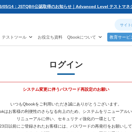
無料お試し版
26/05/14：JSTQB®公認取得のお知らせ｜Advanced Level テスト
動化
アジャイル
ソフトウェア品質
対策...
26/03/02：バルテス・ホールディングス グループ内事業再編に伴う
ネジメント
分析
お知らせ
26/02/09：【重要】「テス友」システムメンテナンスのお知らせ
®
TQB
試験対策
26/01/07：品質学習プラットフォーム「バルデミー」の新講座「テス
テストツール
お役立ち資料
Qbookについて
教育サービ
26/01/06：【2026年度】テーマ別セミナー 年間開催スケジュール公開
25/12/11：Qbook 会員数4万人突破！＆サイトリニューアルのお知らせ
25/08/08：【重要】「テス友」システムメンテナンスのお知らせ
25/02/25：【重要】ログインパスワード再設定のお願い
ログイン
25/02/19：【重要】システム変更に伴うメンテナンス作業のお知らせ
26/07/27：【夏季休業のお知らせ】2026年8月8日(土)～2026年8月16日
システム変更に伴うパスワード再設定のお願い
いつもQbookをご利用いただき誠にありがとうございます。
ookはお客様の利便性のさらなる向上のため、システムをリニューアル
リニューアルに伴い、セキュリティ強化の一環として
2月23日以前にご登録されたお客様には、パスワードの再発行をお願いし