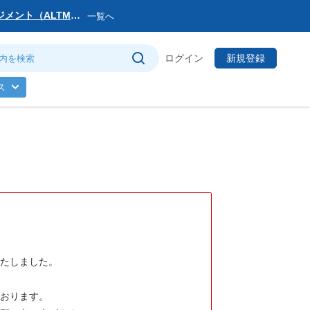
マネジメント（ALTM）
一覧へ
サービス提供会社変更
ログイン
新規登録
トマネージャー」を公
ス
のお知らせ
(日)まで
いたしました。
ております。