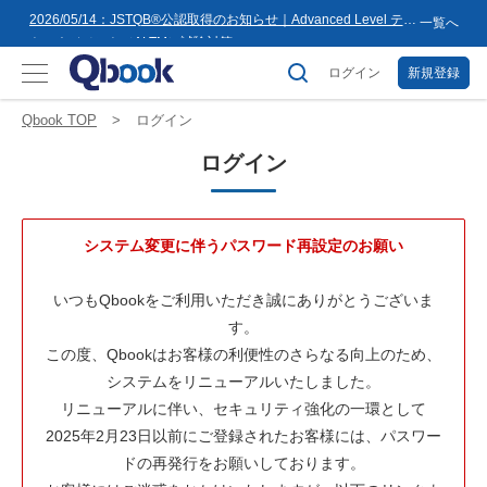
8月16日(日)まで
2026/05/14：JSTQB®公認取得のお知らせ｜Advanced Level テス
一覧へ
トマネジメント（ALTM）試験対策...
2026/03/02：バルテス・ホールディングス グループ内事業再編
に伴うサービス提供会社変更のお知らせ
ログイン
新規登録
2026/02/09：【重要】「テス友」システムメンテナンスのお知ら
せ
2026/01/07：品質学習プラットフォーム「バルデミー」の新講座
Qbook TOP
ログイン
「テストマネージャー」を公開
2026/01/06：【2026年度】テーマ別セミナー 年間開催スケジュー
ログイン
ル公開のお知らせ
2025/12/11：Qbook 会員数4万人突破！＆サイトリニューアルの
お知らせ
2025/08/08：【重要】「テス友」システムメンテナンスのお知ら
せ
2025/02/25：【重要】ログインパスワード再設定のお願い
システム変更に伴うパスワード再設定のお願い
2025/02/19：【重要】システム変更に伴うメンテナンス作業のお
知らせ
2026/07/27：【夏季休業のお知らせ】2026年8月8日(土)～2026年
いつもQbookをご利用いただき誠にありがとうございま
8月16日(日)まで
す。
この度、Qbookはお客様の利便性のさらなる向上のため、
システムをリニューアルいたしました。
リニューアルに伴い、セキュリティ強化の一環として
2025年2月23日以前にご登録されたお客様には、パスワー
ドの再発行をお願いしております。