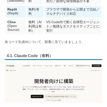
(StackBlitz)
料
実行／面倒な環境構築が不要
Replit
無料/有
ブラウザで開発から公開まで完結／
(Replit)
料
マルチデバイス対応
Cline
無料（AI
VS Code内で動く自律型エージェン
(Open
利用は有
ト／複雑なタスクをステップごとに
Source)
料）
実行
各コード生成AIについて、順番に見ていきましょう。
4-1. Claude Code（有料）