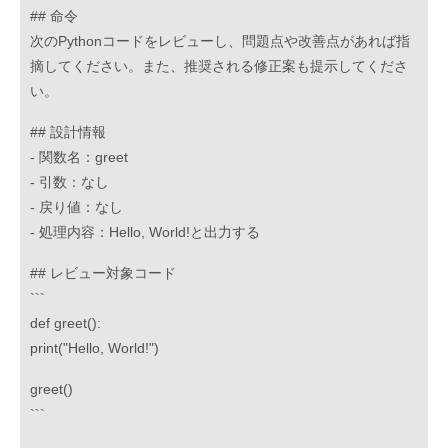
## 命令
次のPythonコードをレビューし、問題点や改善点があれば指
摘してください。また、推奨される修正案も提示してくださ
い。
## 設計情報
- 関数名：greet
- 引数：なし
- 戻り値：なし
- 処理内容：Hello, World!と出力する
## レビュー対象コード
```
def greet():
print("Hello, World!")
greet()
```