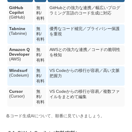
GitHub
無
GitHubとの強力な連携／幅広いプログ
Copilot
料/
ラミング言語のコード生成に対応
(GitHub)
有料
Tabnine
無
優秀なコード補完／プライバシー保護
(Tabnine)
料/
を重視
有料
Amazon Q
無
AWSとの強力な連携／コードの脆弱性
Developer
料/
を検知
(AWS)
有料
Windsurf
無
VS Codeからの移行が容易／高い文脈
(Codeium)
料/
把握力
有料
Cursor
無
VS Codeからの移行が容易／複数ファ
(Cursor)
料/
イルをまとめて編集
有料
各コード生成AIについて、順番に見ていきましょう。