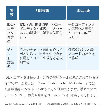
種
利用形態
主な用途
類
IDE・
IDE（統合開発環境）やコー
手動コーディング
エデ
ドエディタと連携し、各ツー
の高速化／実装し
ィタ
ルでの開発中に補完や修正を
たコードの修正・
連携
行う
レビュー
型
チャ
専用のチャット画面を通して
仕様や設計の検討
ッ
AIと対話し、開発の中で必要
／コードのたたき
ト・
に応じてコード生成などを依
台作成
対話
頼する
型
IDE・エディタ連携型は、既存の開発ツールに統合されているタ
イプです。たとえば「
Visual Studio Code
（VS Code）」では、
拡張機能をインストールすることで利用できます。手動でのコー
ディング中に、補完や修正をリアルタイムに提案してくれます。
一方でチャット・対話型は、仕様整理や設計段階から活用したい