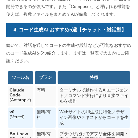
開発できるのが強みです。また「Composer」と呼ばれる機能を
使えば、複数ファイルをまとめてAIが編集してくれます。
4. コード生成AI おすすめ5選【チャット・対話型】
続いて、対話を通してコードの生成や設計などが可能なおすすめ
のコード生成AIを5つ紹介します。まずは一覧表で大まかにご確
認ください。
ツール名
プラン
特徴
Claude
有料
ターミナルで動作するAIエージェン
Code
ト／コマンド実行により直接ファイ
(Anthropic)
ルを操作
v0
無料/有
WebサイトのUI生成に特化／デザ
(Vercel)
料
イン画像やテキストからコードを生
成
Bolt.new
無料/有
ブラウザだけでアプリ全体を開発・