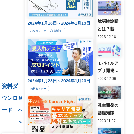
脆弱性診断
2024年1月18日～2024年1月19日
とは？基礎
バルカレ（オープン講座）
知識から重
2023.12.18
要性・実施
対象・実施
方法まで解
モバイルア
説
プリ開発の
フレームワ
2023.12.06
2024年1月23日～2024年1月23日
資料ダ
ーク4選！メ
一
無料セミナー
リットや成
ウンロ
覧
功のポイン
派生開発の
トも紹介
ード
へ
基礎知識や
代表的な手
2023.11.27
＞
法