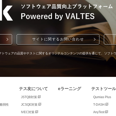
サイトに関するお問い合わせ
フトウェアの品質やテストに関するオリジナルコンテンツの提供を通じて、ソフト
テス友について
eラーニング
テストツール
JSTQB対策
Qumias Plus
/脆弱性
JCSQE対策
T-DASH
IVEC対策
AnyTest