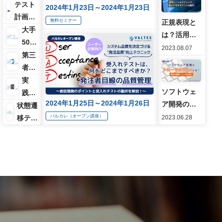
「XDDP」・
テスト
2024年1月23日～2024年1月23日
プロセスの
計画プ
無料セミナー
正規表現と
進め方を解
ロセス
大手
は？活用シ
説
／テン
50サ
ーンやテク
2023.08.07
プレー
イト
第三
ニック、使
ト
の診
者検
いこなすポ
（29119
断結
証の
実
イントを紹
規格対
果か
ソフトウェ
効果
践！
介
2024年1月25日～2024年1月26日
応）
ら見
ア開発のト
とコ
探索
状態遷
る最
レーサビリ
スト
的テ
バルカレ（オープン講座）
移テス
2023.06.28
新
ティとは？
ダウ
スト
トの基
Web
目的や種
ン実
本の
セキ
類・確保す
例紹
「き」
ュリ
る3つの方法
介
ティ
の傾
向
2021