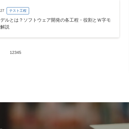
.27
テスト工程
モデルとは？ソフトウェア開発の各工程・役割とＷ字モ
を解説
1
2
3
4
5