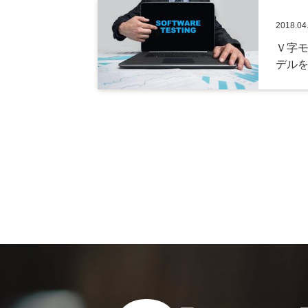
2018.04
Ｖ字
デル