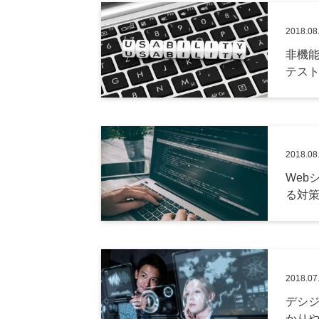
2018.08
非機
テス
2018.08
Web
る対
2018.07
デシジ
かり