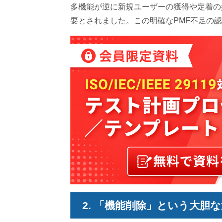
多機能が逆に新規ユーザーの獲得や定着の
要とされました。この明確なPMF不足の
2. 「機能削除」という大胆