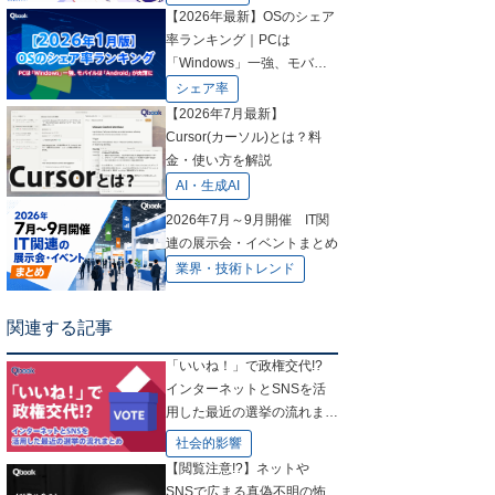
【2026年最新】OSのシェア
率ランキング｜PCは
「Windows」一強、モバイ
ルは「Android」が肉薄に
シェア率
【2026年7月最新】
Cursor(カーソル)とは？料
金・使い方を解説
AI・生成AI
2026年7月～9月開催 IT関
連の展示会・イベントまとめ
業界・技術トレンド
関連する記事
「いいね！」で政権交代!?
インターネットとSNSを活
用した最近の選挙の流れまと
め
社会的影響
【閲覧注意!?】ネットや
SNSで広まる真偽不明の怖