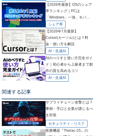
【2026年最新】OSのシェア
率ランキング｜PCは
「Windows」一強、モバイ
ルは「Android」が肉薄に
シェア率
【2026年7月最新】
Cursor(カーソル)とは？料
金・使い方を解説
AI・生成AI
AIのべりすと使い方完全ガイ
ド｜初心者から上級者まで創
作の質を高めるコツ
AI・生成AI
関連する記事
サプライチェーン攻撃とは？
事例・手口と企業が講じるべ
き対策
セキュリティ・リスク
医療機器『Therac-25』の