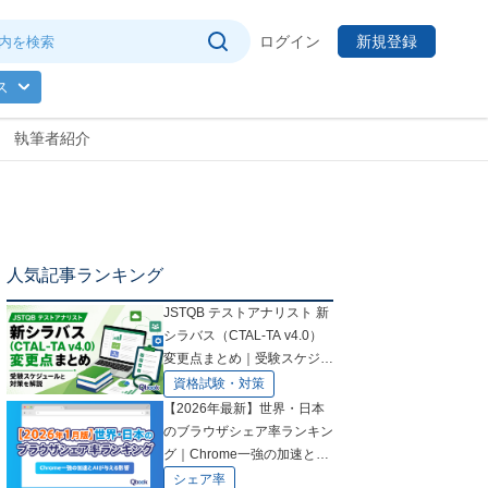
ログイン
新規登録
ス
執筆者紹介
人気記事ランキング
JSTQB テストアナリスト 新
シラバス（CTAL-TA v4.0）
変更点まとめ｜受験スケジュ
ールと対策を解説
資格試験・対策
【2026年最新】世界・日本
のブラウザシェア率ランキン
グ｜Chrome一強の加速とAI
が与える影響
シェア率