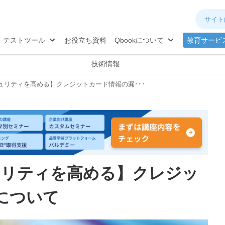
ネジメント
分析
®
TQB
試験対策
テストツール
お役立ち資料
Qbookについて
教育サービ
技術情報
ュリティを高める】クレジットカード情報の漏･･･
ュリティを高める】クレジッ
について