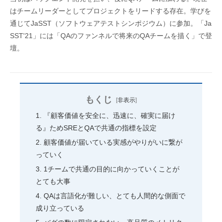
はチームリーダーとしてプロジェクトをリードする存在。学びを
通じてJaSST（ソフトウェアテストシンポジウム）に参加。「Ja
SST'21」には「QAのファンネルで将来のQAチームを描く」で登
壇。
もくじ
[
非表示
]
『顧客価値を安全に、迅速に、確実に届け
る』ためSREとQAで共通の指標を設定
顧客価値が届いている実感がやりがいに繋が
っていく
1チームで共通の目的に向かっていくことが
とても大事
QAは言語化が難しい、とても人間的な側面で
成り立っている