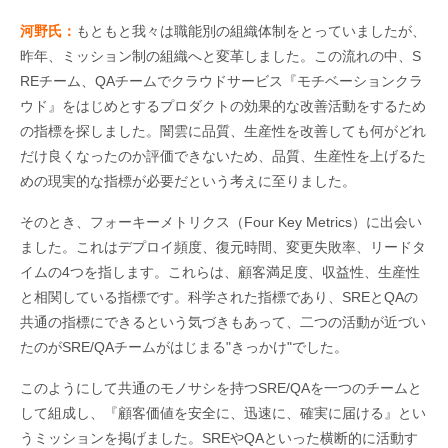
河野氏：
もともと我々は職能別の組織体制をとっていましたが、
昨年、ミッション制の組織へと変革しました。この流れの中、S
REチーム、QAチームでクラウドサービス『モチベーションクラ
ウド』をはじめとするプロダクトの効果的な改善活動をするため
の指標を探しました。闇雲に品質、生産性を改善しても何がどれ
だけ良くなったのか評価できないため、品質、生産性を上げるた
めの現実的な指標が必要だという考えに至りました。
そのとき、フォーキーメトリクス（Four Key Metrics）に出会い
ました。これはデプロイ頻度、復元時間、変更失敗率、リードタ
イムの4つを指します。これらは、顧客満足度、収益性、生産性
と相関している指標です。科学された指標であり、SREとQAの
共通の指標にできるという気づきもあって、二つの活動が近づい
たのがSRE/QAチームがはじまる"きっかけ"でした。
このようにして共通のモノサシを持つSRE/QAを一つのチームと
して組成し、『顧客価値を安全に、迅速に、確実に届ける』とい
うミッションを掲げました。SREやQAといった横断的に活動す