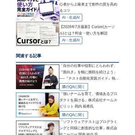
心者から上級者まで創作の質を高め
るコツ
AI・生成AI
【2026年7月最新】Cursor(カーソ
ル)とは？料金・使い方を解説
AI・生成AI
関連する記事
「自分の仕事や役割にとらわれず、
『面白さ』を軸に挑戦を続けよう」
──『テスト自動化実践ガイド』執筆
者、末村拓也氏に聞く自分の"広げ
隣のQAに聞く
方"
「強いチームを育て、価値あるプロ
ダクトを届ける」株式会社チームス
ピリット 岡内 裕希氏
隣のQAに聞く
「ソフトウェアテストはプログラミ
ングと同様に創造的な仕事」株式会
社ニーリー 関井 祐介 氏