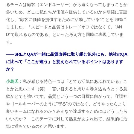
るチームは顧客（エンドユーザー）から遠くなってしまうことが
多いため、どこに私たちが価値を提供しているのかを明確に言語
化し、"顧客に価値を提供するために活動している"ことを明確に
しました。「スピードと品質はトレードオフではなくて、"AN
D"で取れるものである」といった考え方も同時に表現していま
す。
――SREとQAが一緒に品質改善に取り組む以外にも、他社のQA
に比べて「ここが違う」と捉えられているポイントはあります
か？
小島氏：
私が感じる特色一つは「とても活気にあふれている」こ
とかと思います（笑） 言い替えると周りを巻き込もうとする意
欲がとても強いです。品質という一つの目標に向かって、守護神
やゴールキーパーのように"守る"のではなく、どうやったらより
良いチームになれるのか？みんなで達成するためにはどうしたら
いいのか？ このテーマに対して熱意があふれ出て、結果的に活
気に満ちているのだと思います。