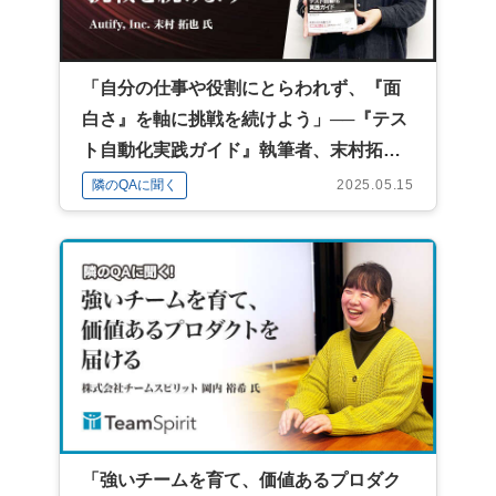
「自分の仕事や役割にとらわれず、『面
白さ』を軸に挑戦を続けよう」──『テス
ト自動化実践ガイド』執筆者、末村拓也
氏に聞く自分の"広げ方"
隣のQAに聞く
2025.05.15
「強いチームを育て、価値あるプロダク