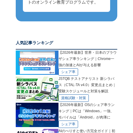
トのオンライン教育プログラムです。
人気記事ランキング
【2026年最新】世界・日本のブラウ
ザシェア率ランキング｜Chrome一
強の加速とAIが与える影響
シェア率
JSTQB テストアナリスト 新シラバ
ス（CTAL-TA v4.0）変更点まとめ｜
受験スケジュールと対策を解説
資格試験・対策
【2026年最新】OSのシェア率ラン
キング｜PCは「Windows」一強、
モバイルは「Android」が肉薄に
シェア率
AIのべりすと使い方完全ガイド｜初