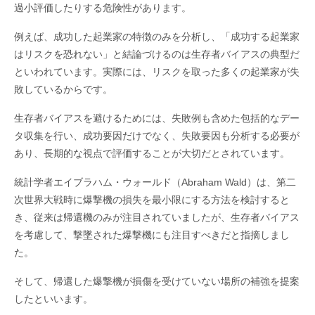
過小評価したりする危険性があります。
例えば、成功した起業家の特徴のみを分析し、「成功する起業家
はリスクを恐れない」と結論づけるのは生存者バイアスの典型だ
といわれています。実際には、リスクを取った多くの起業家が失
敗しているからです。
生存者バイアスを避けるためには、失敗例も含めた包括的なデー
タ収集を行い、成功要因だけでなく、失敗要因も分析する必要が
あり、長期的な視点で評価することが大切だとされています。
統計学者エイブラハム・ウォールド（Abraham Wald）は、第二
次世界大戦時に爆撃機の損失を最小限にする方法を検討すると
き、従来は帰還機のみが注目されていましたが、生存者バイアス
を考慮して、撃墜された爆撃機にも注目すべきだと指摘しまし
た。
そして、帰還した爆撃機が損傷を受けていない場所の補強を提案
したといいます。