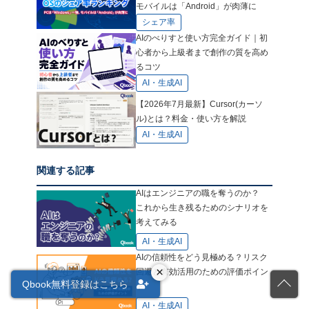
モバイルは「Android」が肉薄に
シェア率
AIのべりすと使い方完全ガイド｜初
心者から上級者まで創作の質を高め
るコツ
AI・生成AI
【2026年7月最新】Cursor(カーソ
ル)とは？料金・使い方を解説
AI・生成AI
関連する記事
AIはエンジニアの職を奪うのか？
これから生き残るためのシナリオを
考えてみる
AI・生成AI
AIの信頼性をどう見極める？リスク
×
回避と有効活用のための評価ポイン
Qbook無料登録はこちら
ト
AI・生成AI