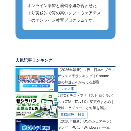
オンライン学習と演習を組み合わせた、
より実践的で質の高いソフトウェアテス
トのオンライン教育プログラムです。
人気記事ランキング
【2026年最新】世界・日本のブラウ
ザシェア率ランキング｜Chrome一
強の加速とAIが与える影響
シェア率
JSTQB テストアナリスト 新シラバ
ス（CTAL-TA v4.0）変更点まとめ｜
受験スケジュールと対策を解説
資格試験・対策
【2026年最新】OSのシェア率ラン
キング｜PCは「Windows」一強、