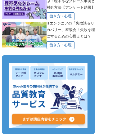
ぶ！理不尽なクレーム事例と
対処方法【アンケート結果】
働き方・心理
ITエンジニアの「失敗談＆リ
カバリー」座談会！失敗を糧
にするための心構えとは？
働き方・心理