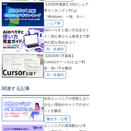
【2026年最新】OSのシェア
率ランキング｜PCは
「Windows」一強、モバイ
ルは「Android」が肉薄に
シェア率
AIのべりすと使い方完全ガイ
ド｜初心者から上級者まで創
作の質を高めるコツ
AI・生成AI
【2026年7月最新】
Cursor(カーソル)とは？料
金・使い方を解説
AI・生成AI
関連する記事
女性エンジニアの実態とは？
少ない理由やキャリアのポイ
ントを解説
働き方・心理
エンジニアの実体験から学