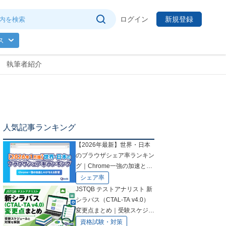
ログイン
新規登録
ス
執筆者紹介
人気記事ランキング
【2026年最新】世界・日本
のブラウザシェア率ランキン
グ｜Chrome一強の加速とAI
が与える影響
シェア率
JSTQB テストアナリスト 新
シラバス（CTAL-TA v4.0）
変更点まとめ｜受験スケジュ
ールと対策を解説
資格試験・対策