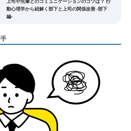
上司や先輩とのコミュニケーションのコツは？ 行
動心理学から紐解く部下と上司の関係改善 -部下
編-
苦手