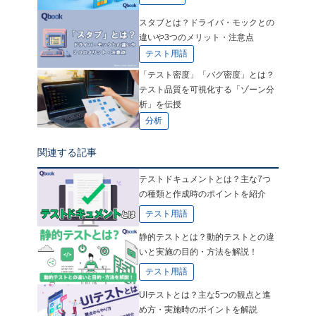
スタブとは？ドライバ・モックとの
違いや3つのメリット・注意点
テスト用語
「テスト密度」「バグ密度」とは？
テスト品質を可視化する「ゾーン分
析」を伝授
分析
関連する記事
テストドキュメントとは？主な7つ
の種類と作成時のポイントを紹介
テスト用語
静的テストとは？動的テストとの違
いと実施の目的・方法を解説！
テスト用語
UIテストとは？主な5つの観点と進
め方・実施時のポイントを解説