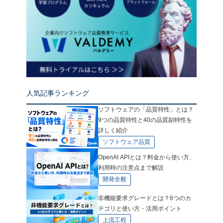
人気記事ランキング
ソフトウェアの「品質特性」とは？
9つの品質特性と40の品質副特性を
詳しく紹介
ソフトウェア品質
OpenAI APIとは？料金から使い方、
利用時の注意点まで解説
開発全般
非機能要求グレードとは？6つのカ
テゴリと使い方・活用ポイント
上流工程