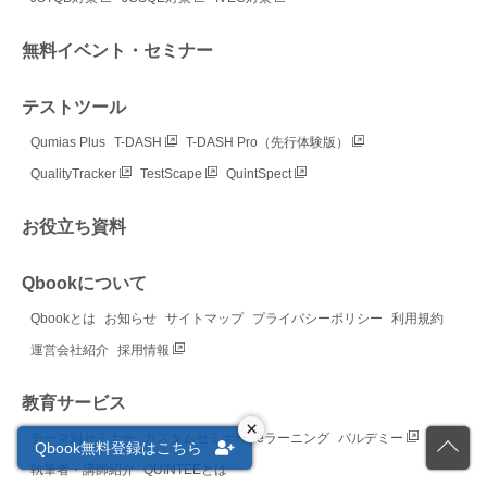
無料イベント・セミナー
テストツール
Qumias Plus
T-DASH
T-DASH Pro（先行体験版）
QualityTracker
TestScape
QuintSpect
お役立ち資料
Qbookについて
Qbookとは
お知らせ
サイトマップ
プライバシーポリシー
利用規約
運営会社紹介
採用情報
教育サービス
×
テーマ別セミナー
カスタムセミナー
eラーニング
バルデミー
Qbook無料登録はこちら
執筆者・講師紹介
QUINTEEとは