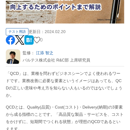
更新日：
2024.02.20
テスト用語
0
監修：
江添 智之
バルテス株式会社 R&C部 上席研究員
「
QCD
」は、業種を問わずビジネスシーンでよく使われるワー
ドです。業務改善に必要な要素というイメージはあっても、
QC
D
の正しい意味や考え方を知らない人もいるのではないでしょう
か。
QCDとは、
Quality(
品質
)
・
Cost(
コスト
)
・
Delivery(
納期
)
の
3
要素
から成る指標のことです。「高品質な製品・サービスを、コスト
をかけずに、短期間でつくれる状態」が理想の
QCD
であるとい
えます。