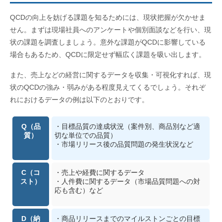
QCDの向上を妨げる課題を知るためには、現状把握が欠かせま
せん。まずは現場社員へのアンケートや個別面談などを行い、現
状の課題を調査しましょう。意外な課題がQCDに影響している
場合もあるため、QCDに限定せず幅広く課題を吸い出します。
また、売上などの経営に関するデータを収集・可視化すれば、現
状のQCDの強み・弱みがある程度見えてくるでしょう。それぞ
れにおけるデータの例は以下のとおりです。
Q（品
・目標品質の達成状況（案件別、商品別など適
質）
切な単位での品質）
・市場リリース後の品質問題の発生状況など
C（コ
・売上や経費に関するデータ
スト）
・人件費に関するデータ（市場品質問題への対
応も含む）など
D（納
・商品リリースまでのマイルストンごとの目標