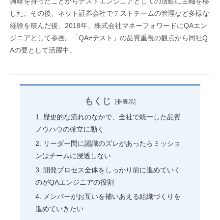
興味を持ったことからテストエンジニアとしての活動に主軸を移
した。その後、ネット証券会社でテストチームの管理など多様な
経験を積んだ後、2018年、株式会社マネーフォワードにQAエン
ジニアとして参画。「QA≠テスト」の品質重視の観点から同社Q
Aの要として活躍中。
もくじ
[
非表示
]
歴史的な流れのなかで、全社で統一した品質
ノウハウの確立に動く
リーダー間に認識のズレがあったらミッショ
ンはチームに浸透しない
開発プロセス全体をしっかり前に進めていく
のがQAエンジニアの役割
メンバーがお互いを補いあえる組織づくりを
進めていきたい