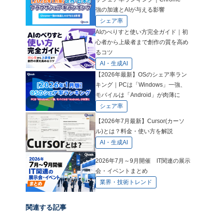
強の加速とAIが与える影響
シェア率
AIのべりすと使い方完全ガイド｜初
心者から上級者まで創作の質を高め
るコツ
AI・生成AI
【2026年最新】OSのシェア率ラン
キング｜PCは「Windows」一強、
モバイルは「Android」が肉薄に
シェア率
【2026年7月最新】Cursor(カーソ
ル)とは？料金・使い方を解説
AI・生成AI
2026年7月～9月開催 IT関連の展示
会・イベントまとめ
業界・技術トレンド
関連する記事