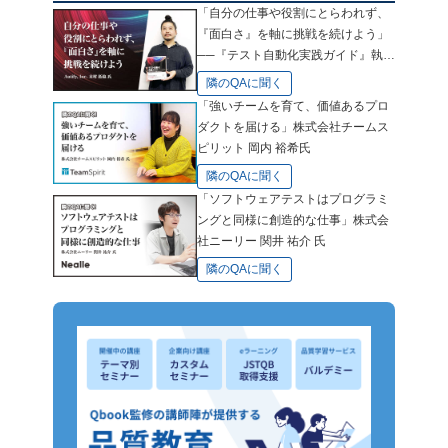
「自分の仕事や役割にとらわれず、
『面白さ』を軸に挑戦を続けよう」
──『テスト自動化実践ガイド』執筆
者、末村拓也氏に聞く自分の"広げ
隣のQAに聞く
方"
「強いチームを育て、価値あるプロ
ダクトを届ける」株式会社チームス
ピリット 岡内 裕希氏
隣のQAに聞く
「ソフトウェアテストはプログラミ
ングと同様に創造的な仕事」株式会
社ニーリー 関井 祐介 氏
隣のQAに聞く