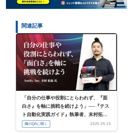
関連記事
「自分の仕事や役割にとらわれず、『面
白さ』を軸に挑戦を続けよう」──『テス
ト自動化実践ガイド』執筆者、末村拓也
氏に聞く自分の"広げ方"
隣のQAに聞く
2025.05.15