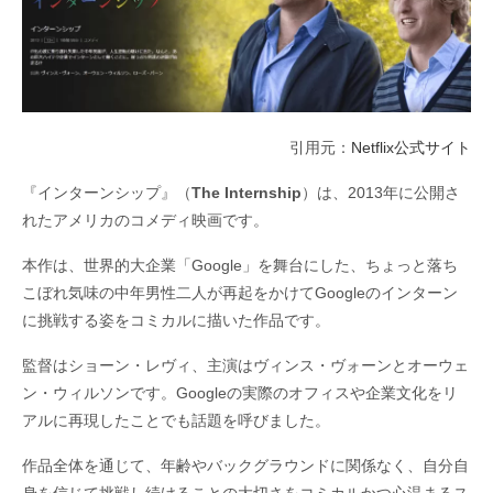
引用元：
Netflix
公式サイト
『インターンシップ』（
The Internship
）は、
2013
年に公開さ
れたアメリカのコメディ映画です。
本作は、世界的大企業「
Google
」を舞台にした、ちょっと落ち
こぼれ気味の中年男性二人が再起をかけて
Google
のインターン
に挑戦する姿をコミカルに描いた作品です。
監督はショーン・レヴィ、主演はヴィンス・ヴォーンとオーウェ
ン・ウィルソンです。
Google
の実際のオフィスや企業文化をリ
アルに再現したことでも話題を呼びました。
作品全体を通じて、年齢やバックグラウンドに関係なく、自分自
身を信じて挑戦し続けることの大切さをコミカルかつ心温まるス