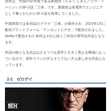
原作は、中国のSF作家である劉慈欣（りゅう じきん／リウ・ツ
ーシン）のSF小説「三体」です。劉慈欣は発電所でエンジニア
として働くかたわらSF小説を執筆していました。
中国本国では全30話のドラマ「三体」が製作され、2023年1月に
配信プラットフォーム「テンセントビデオ」で配信されました。
Netflixで配信された本作はそれに続く二作目の実写化作品となり
ます。
作品の核となる点はおさえつつも原作と大きく異なる構成になっ
ているので、原作ファンの方もそうでない方も楽しめる作品とな
っています。
2-2 ゼロデイ