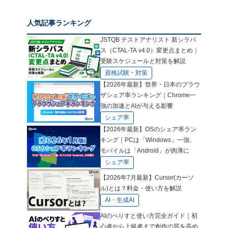
人気記事ランキング
JSTQB テストアナリスト 新シラバ
ス（CTAL-TA v4.0）変更点まとめ｜
受験スケジュールと対策を解説
資格試験・対策
【2026年最新】世界・日本のブラウ
ザシェア率ランキング｜Chrome一
強の加速とAIが与える影響
シェア率
【2026年最新】OSのシェア率ラン
キング｜PCは「Windows」一強、
モバイルは「Android」が肉薄に
シェア率
【2026年7月最新】Cursor(カーソ
ル)とは？料金・使い方を解説
AI・生成AI
AIのべりすと使い方完全ガイド｜初
心者から上級者まで創作の質を高め