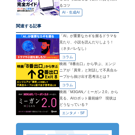
るコツ
AI・生成AI
関連する記事
「AI」が重要なカギを握るドラマを
見たり、小説を読んだりしよう！
（ネタバレなし）
コラム
映画『8番出口』から学ぶ、エンジ
ニアが「異常」と対話して不具合ル
ープから抜け出す思考法とは？
コラム
映画「M3GAN／ミーガン 2.0」から
見る、AIロボット最前線!? 現状は
どうなっている？
エンタメ・SF