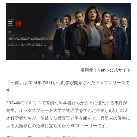
引用元：
Netflix公式サイト
『三体』は2024年の3月から配信が開始されたドラマシリーズで
す。
2024年のイギリスで有能な科学者たちが次々に怪死する事件が
発生。オックスフォード大学で物理学を学んだ仲良し5人組の
天
才科学者たちが、型破りな捜査官と手を組んで、異星人の侵略に
よる人類存亡の危機に立ち向かうSF
ストーリーです。