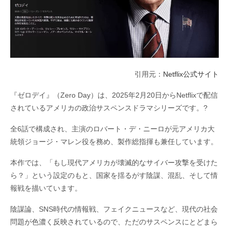
引用元：
Netflix公式サイト
『ゼロデイ』（
Zero Day
）は、
2025
年
2
月
20
日から
Netflix
で配信
されているアメリカの政治サスペンスドラマシリーズです。
?
全
6
話で構成され、主演のロバート・デ・ニーロが元アメリカ大
統領ジョージ・マレン役を務め、製作総指揮も兼任しています。
本作では、「もし現代アメリカが壊滅的なサイバー攻撃を受けた
ら？」という設定のもと、国家を揺るがす陰謀、混乱、そして情
報戦を描いています。
陰謀論、
SNS
時代の情報戦、フェイクニュースなど、現代の社会
問題が色濃く反映されているので、ただのサスペンスにとどまら