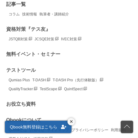
記事一覧
コラム
技術情報
執筆者・講師紹介
資格対策『テス友』
JSTQB対策
JCSQE対策
IVEC対策
無料イベント・セミナー
テストツール
Qumias Plus
T-DASH
T-DASH Pro（先行体験版）
QualityTracker
TestScape
QuintSpect
お役立ち資料
Qbookについて
×
Qbook無料登録はこちら
Qbookとは
お知らせ
サイトマップ
プライバシーポリシー
利用規約