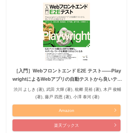
［入門］Webフロントエンド E2E テスト――Play
wrightによるWebアプリの自動テストから良いテス
トの書き方まで (エンジニア選書)
渋川 よしき (著), 武田 大輝 (著), 枇榔 晃裕 (著), 木戸 俊輔
(著), 藤戸 四恩 (著), 小澤 泰河 (著)
Amazon
楽天ブックス