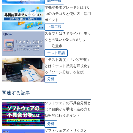
開発全般
非機能要求グレードとは？6
つのカテゴリと使い方・活用
ポイント
上流工程
スタブとは？ドライバ・モッ
クとの違いや3つのメリッ
ト・注意点
テスト用語
「テスト密度」「バグ密度」
とは？テスト品質を可視化す
る「ゾーン分析」を伝授
分析
関連する記事
ソフトウェアの不具合分析と
は？目的から手法・進め方と
効率的に行うポイント
分析
ソフトウェアメトリクスと