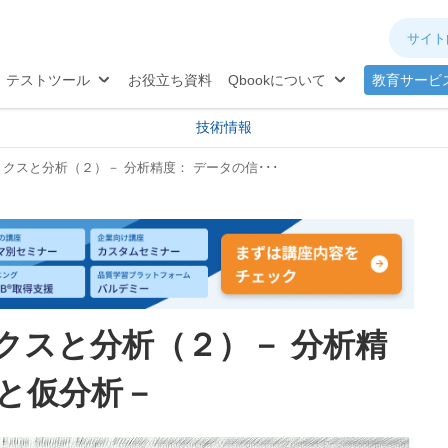
ネジメント
分析
®
TQB
試験対策
テストツール
お役立ち資料
Qbookについて
教育サービ
技術情報
クスと分析（２）－ 分析精度： データの信･･･
クスと分析（２）－ 分析精
性と仮分析－