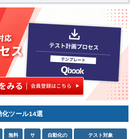
化ツール14選
無料
サ
自動化の
テスト対象