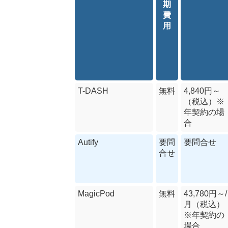
期
費
用
T-DASH
無料
4,840円～
（税込）※
年契約の場
合
Autify
要問
要問合せ
合せ
MagicPod
無料
43,780円～/
月（税込）
※年契約の
場合