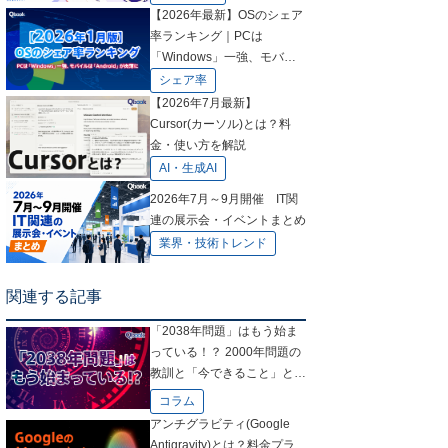
【2026年最新】OSのシェア
率ランキング｜PCは
「Windows」一強、モバイ
ルは「Android」が肉薄に
シェア率
【2026年7月最新】
Cursor(カーソル)とは？料
金・使い方を解説
AI・生成AI
2026年7月～9月開催 IT関
連の展示会・イベントまとめ
業界・技術トレンド
関連する記事
「2038年問題」はもう始ま
っている！？ 2000年問題の
教訓と「今できること」と
は？
コラム
アンチグラビティ(Google
Antigravity)とは？料金プラ