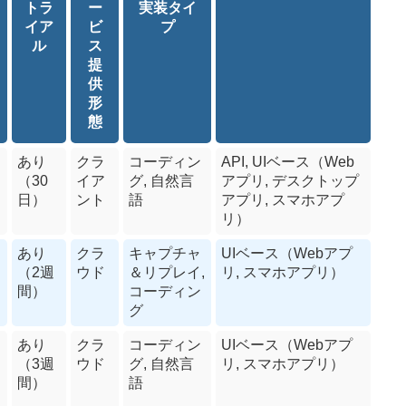
トラ
ー
実装タイ
イア
ビ
プ
ル
ス
提
供
形
態
あり
クラ
コーディン
API, UIベース（Web
（30
イア
グ, 自然言
アプリ, デスクトップ
日）
ント
語
アプリ, スマホアプ
リ）
あり
クラ
キャプチャ
UIベース（Webアプ
（2週
ウド
＆リプレイ,
リ, スマホアプリ）
間）
コーディン
グ
あり
クラ
コーディン
UIベース（Webアプ
（3週
ウド
グ, 自然言
リ
,
スマホアプリ）
間）
語