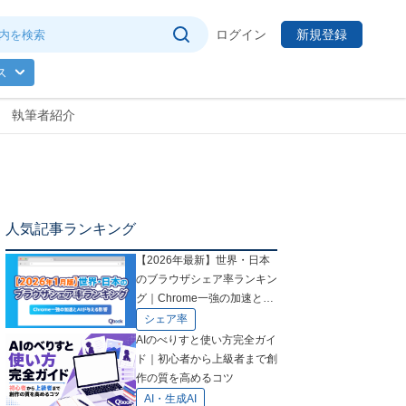
ログイン
新規登録
ス
執筆者紹介
人気記事ランキング
【2026年最新】世界・日本
のブラウザシェア率ランキン
グ｜Chrome一強の加速とAI
が与える影響
シェア率
AIのべりすと使い方完全ガイ
ド｜初心者から上級者まで創
作の質を高めるコツ
AI・生成AI