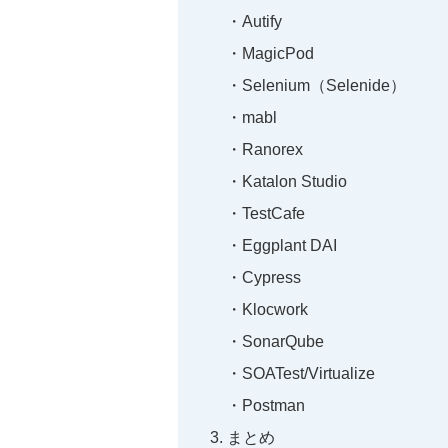
Autify
MagicPod
Selenium（Selenide）
mabl
Ranorex
Katalon Studio
TestCafe
Eggplant DAI
Cypress
Klocwork
SonarQube
SOATest/Virtualize
Postman
まとめ