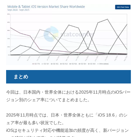
まとめ
今回は、日本国内・世界全体における
2025
年
11
月時点の
iOS
バー
ジョン別のシェア率についてまとめました。
2025
年
11
月時点では、日本・世界全体ともに「
iOS 18.6
」のシ
ェア率が最も多い状況でした。
iOSはセキュリティ対応や機能追加の頻度が高く、新バージョン