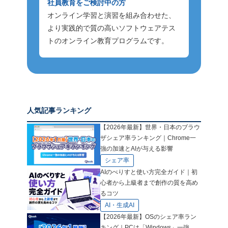
社員教育をご検討中の方
オンライン学習と演習を組み合わせた、
より実践的で質の高いソフトウェアテス
トのオンライン教育プログラムです。
人気記事ランキング
【2026年最新】世界・日本のブラウ
ザシェア率ランキング｜Chrome一
強の加速とAIが与える影響
シェア率
AIのべりすと使い方完全ガイド｜初
心者から上級者まで創作の質を高め
るコツ
AI・生成AI
【2026年最新】OSのシェア率ラン
キング｜PCは「Windows」一強、