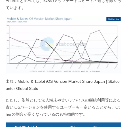
Androidと比べても、iOSのアップデートスピードの速さが際立っ
ています。
出典：
Mobile & Tablet iOS Version Market Share Japan | Statco
unter Global Stats
ただし、依然として
法人端末や古いデバイスの継続利用等による
古い
iOS
バージョンを使用するユーザーも一定いることから、
Ot
her
の割合が高くなっているの
も
特徴
的
です。