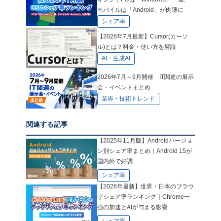
モバイルは「Android」が肉薄に
シェア率
【2026年7月最新】Cursor(カーソ
ル)とは？料金・使い方を解説
AI・生成AI
2026年7月～9月開催 IT関連の展示
会・イベントまとめ
業界・技術トレンド
関連する記事
【2025年11月版】Androidバージョ
ン別シェア率まとめ｜Android 15が
国内外で好調
シェア率
【2026年最新】世界・日本のブラウ
ザシェア率ランキング｜Chrome一
強の加速とAIが与える影響