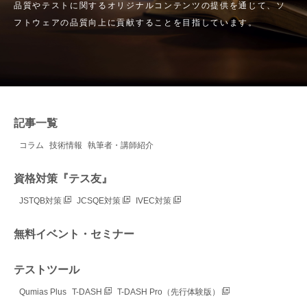
品質やテストに関するオリジナルコンテンツの提供を通じて、ソ
フトウェアの品質向上に貢献することを目指しています。
記事一覧
コラム
技術情報
執筆者・講師紹介
資格対策『テス友』
JSTQB対策
JCSQE対策
IVEC対策
無料イベント・セミナー
テストツール
Qumias Plus
T-DASH
T-DASH Pro（先行体験版）