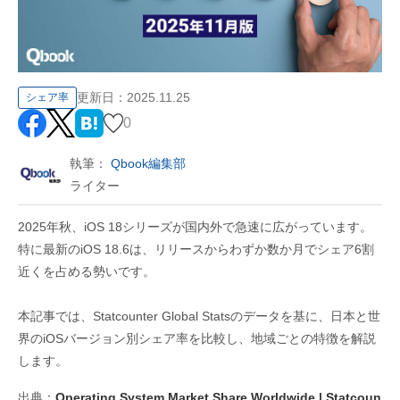
更新日：
2025.11.25
シェア率
0
執筆：
Qbook編集部
ライター
2025年秋、iOS 18シリーズが国内外で急速に広がっています。
特に最新のiOS 18.6は、リリースからわずか数か月でシェア6割
近くを占める勢いです。
本記事では、
Statcounter Global Stats
のデータを基に、日本と世
界の
iOS
バージョン別シェア率を比較し、地域ごとの特徴を解説
します。
出典：
Operating System Market Share Worldwide | Statcoun