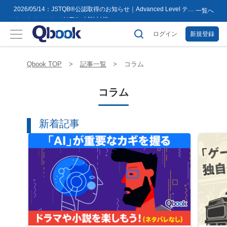
8月16日(日)まで
2026/05/14：JSTQB®公認取得のお知らせ｜Advanced Level テス
一覧へ
トマネジメント（ALTM）試験対策...
2026/03/02：バルテス・ホールディングス グループ内事業再編
に伴うサービス提供会社変更のお知らせ
ログイン
新規登録
2026/02/09：【重要】「テス友」システムメンテナンスのお知ら
せ
2026/01/07：品質学習プラットフォーム「バルデミー」の新講座
「テストマネージャー」を公開
2026/01/06：【2026年度】テーマ別セミナー 年間開催スケジュー
Qbook TOP
記事一覧
コラム
ル公開のお知らせ
2025/12/11：Qbook 会員数4万人突破！＆サイトリニューアルの
お知らせ
コラム
2025/08/08：【重要】「テス友」システムメンテナンスのお知ら
せ
2025/02/25：【重要】ログインパスワード再設定のお願い
2025/02/19：【重要】システム変更に伴うメンテナンス作業のお
新着記事
知らせ
2026/07/27：【夏季休業のお知らせ】2026年8月8日(土)～2026年
8月16日(日)まで