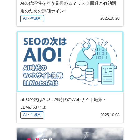
AIの信頼性をどう見極める？リスク回避と有効活
用のための評価ポイント
AI・生成AI
2025.10.20
SEOの次はAIO！AI時代のWebサイト施策・
LLMs.txtとは
AI・生成AI
2025.10.08