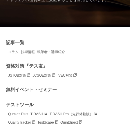
記事一覧
コラム
技術情報
執筆者・講師紹介
資格対策『テス友』
JSTQB対策
JCSQE対策
IVEC対策
無料イベント・セミナー
テストツール
Qumias Plus
T-DASH
T-DASH Pro（先行体験版）
QualityTracker
TestScape
QuintSpect