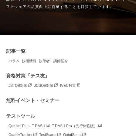
フトウェアの品質向上に貢献することを目指しています。
記事一覧
コラム
技術情報
執筆者・講師紹介
資格対策『テス友』
JSTQB対策
JCSQE対策
IVEC対策
無料イベント・セミナー
テストツール
Qumias Plus
T-DASH
T-DASH Pro（先行体験版）
QualityTracker
TestScape
QuintSpect