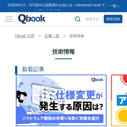
トマネジメント（ALTM）試験対策...
2026/03/02：バルテス・ホールディングス グループ内事業再編
一覧へ
に伴うサービス提供会社変更のお知らせ
2026/02/09：【重要】「テス友」システムメンテナンスのお知ら
せ
ログイン
新規登録
2026/01/07：品質学習プラットフォーム「バルデミー」の新講座
「テストマネージャー」を公開
2026/01/06：【2026年度】テーマ別セミナー 年間開催スケジュー
ル公開のお知らせ
2025/12/11：Qbook 会員数4万人突破！＆サイトリニューアルの
Qbook TOP
記事一覧
技術情報
お知らせ
2025/08/08：【重要】「テス友」システムメンテナンスのお知ら
せ
技術情報
2025/02/25：【重要】ログインパスワード再設定のお願い
2025/02/19：【重要】システム変更に伴うメンテナンス作業のお
知らせ
2026/07/27：【夏季休業のお知らせ】2026年8月8日(土)～2026年
新着記事
8月16日(日)まで