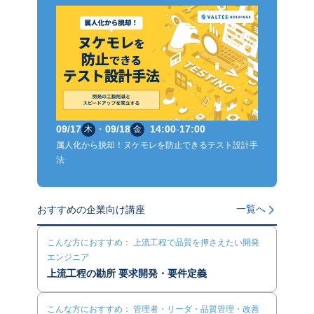
09/17
・
09/18
14:00
-
17:00
木
金
属人化から脱却！ヌケモレを防止できるテスト設計手
法
一覧へ
おすすめの企業向け講座
こんな方におすすめ： 上流工程で品質を押さえたい開発
エンジニア
上流工程の勘所 要求開発・要件定義
こんな方におすすめ： 管理者・リーダ・品質管理・改善