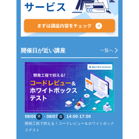
開催日が近い講座
一覧へ
08/06
・
08/07
14:00
-
17:00
木
金
開発工程で抑える！コードレビュー＆ホワイトボック
ステスト