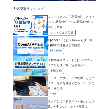
人気記事ランキング
ソフトウェアの「品質特性」とは？
9つの品質特性と40の品質副特性を
詳しく紹介
ソフトウェア品質
OpenAI APIとは？料金から使い方、
利用時の注意点まで解説
開発全般
非機能要求グレードとは？6つのカ
テゴリと使い方・活用ポイント
上流工程
「テスト密度」「バグ密度」とは？
テスト品質を可視化する「ゾーン分
析」を伝授
分析
スタブとは？ドライバ・モックとの
違いや3つのメリット・注意点